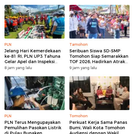
PLN
Tamohon
Jelang Hari Kemerdekaan
Seribuan Siswa SD-SMP
ke-81 RI, PLN UP3 Tahuna
Tomohon Siap Semarakkan
Gelar Apel dan Inspeksi
TOF 2026, Hadirkan Atraksi
Peralatan Guna Pastikan
Kolosal dan Harmoni Seni
8 jam yang lalu
9 jam yang lalu
Keandalan Listrik
Budaya
Kepulauan Nusa Utara
PLN
Tomohon
PLN Terus Mengupayakan
Perkuat Kerja Sama Panas
Pemulihan Pasokan Listrik
Bumi, Wali Kota Tomohon
di Pulau Bunaken
Audiensi dengan Wakil