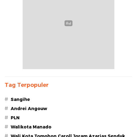
Tag Terpopuler
#
Sangihe
#
Andrei Angouw
#
PLN
#
Walikota Manado
#
Wali Kota Tomohon Caroll Joram Azarias Senduk