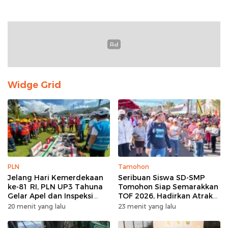
Widge Grid
PLN
Tamohon
Jelang Hari Kemerdekaan
Seribuan Siswa SD-SMP
ke-81 RI, PLN UP3 Tahuna
Tomohon Siap Semarakkan
Gelar Apel dan Inspeksi
TOF 2026, Hadirkan Atraksi
Peralatan Guna Pastikan
Kolosal dan Harmoni Seni
20 menit yang lalu
23 menit yang lalu
Keandalan Listrik
Budaya
Kepulauan Nusa Utara