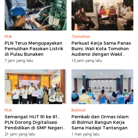
PLN
Tomohon
PLN Terus Mengupayakan
Perkuat Kerja Sama Panas
Pemulihan Pasokan Listrik
Bumi, Wali Kota Tomohon
di Pulau Bunaken
Audiensi dengan Wakil
Dubes Selandia Baru
7 jam yang lalu
10 jam yang lalu
PLN
Bolmut
Semangat HUT RI ke-81,
Pemkab dan Ormas Islam
PLN Dorong Digitalisasi
di Bolmut Bangun Kerja
Pendidikan di SMP Negeri
Sama Hadapi Tantangan
1 Palu Lewat Program TJSL
21 jam yang lalu
1 hari yang lalu