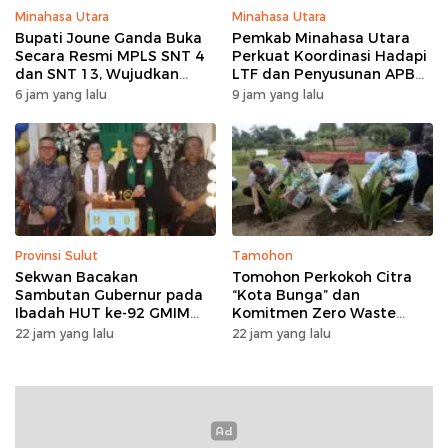
Minahasa Utara
Minahasa Utara
Bupati Joune Ganda Buka
Pemkab Minahasa Utara
Secara Resmi MPLS SNT 4
Perkuat Koordinasi Hadapi
dan SNT 13, Wujudkan
LTF dan Penyusunan APBD
Sinergi Pendidikan Menuju
2027 lewat Apel Bersama
6 jam yang lalu
9 jam yang lalu
Indonesia Emas 2045
Provinsi Sulut
Tamohon
Sekwan Bacakan
Tomohon Perkokoh Citra
Sambutan Gubernur pada
“Kota Bunga” dan
Ibadah HUT ke-92 GMIM
Komitmen Zero Waste
Syalom Molas: Ajakan
lewat Penanaman Bunga
22 jam yang lalu
22 jam yang lalu
Perkuat Iman dan Sinergi
serta Launching Koperasi
Pembangunan
Sapi Perah