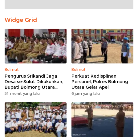
Widge Grid
Bolmut
Bolmut
Pengurus Srikandi Jaga
Perkuat Kedisplinan
Desa se-Sulut Dikukuhkan,
Personel, Polres Bolmong
Bupati Bolmong Utara
Utara Gelar Apel
Sampaikan Pesan ini
51 menit yang lalu
6 jam yang lalu