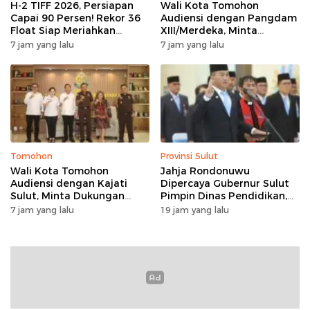
H-2 TIFF 2026, Persiapan
Wali Kota Tomohon
Capai 90 Persen! Rekor 36
Audiensi dengan Pangdam
Float Siap Meriahkan
XIII/Merdeka, Minta
Parade Bunga, Kursi VIP
Dukungan Keamanan
7 jam yang lalu
7 jam yang lalu
Ludes Terjual
untuk TIFF 2026
Tomohon
Provinsi Sulut
Wali Kota Tomohon
Jahja Rondonuwu
Audiensi dengan Kajati
Dipercaya Gubernur Sulut
Sulut, Minta Dukungan
Pimpin Dinas Pendidikan,
Hukum untuk TIFF 2026
Janji Perbaiki Indikator
7 jam yang lalu
19 jam yang lalu
Pendidikan