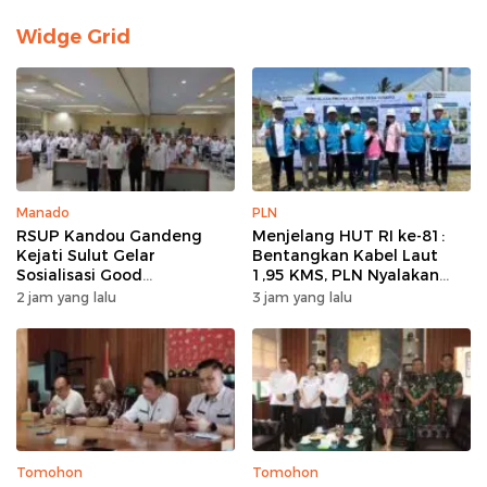
Widge Grid
Manado
PLN
RSUP Kandou Gandeng
Menjelang HUT RI ke-81:
Kejati Sulut Gelar
Bentangkan Kabel Laut
Sosialisasi Good
1,95 KMS, PLN Nyalakan
Governance Digital,
Listrik Perdana di Pulau
2 jam yang lalu
3 jam yang lalu
Kejaksaan Tegaskan
Dudepo dan Tuntaskan 100
Kepatuhan Hukum
Persen Rasio Desa
Berlistrik Provinsi
Gorontalo
Tomohon
Tomohon