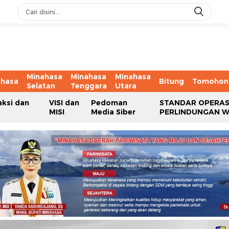
Minahasa
Minahasa
Minahasa
ahasa
Bitung
Tomohon
Selatan
Tenggara
Utara
aksi dan
VISI dan
Pedoman
STANDAR OPERAS
MISI
Media Siber
PERLINDUNGAN 