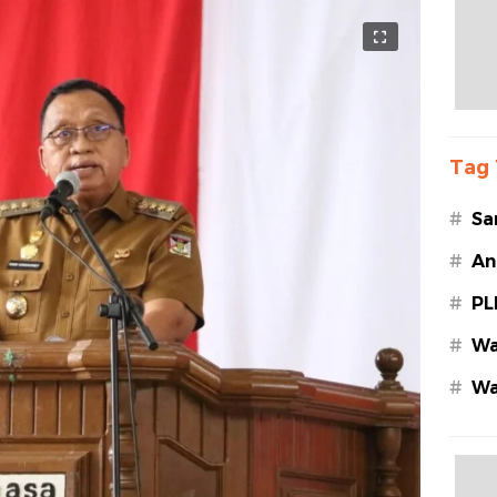
Tag 
#
Sa
#
An
#
PL
#
Wa
#
Wa
Az