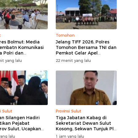
t
Tomohon
res Bolmut: Media
Jelang TIFF 2026, Polres
Jembatn Komunikasi
Tomohon Bersama TNI dan
a Polri dan
Pemkot Gelar Apel
rakat
Kesiapan Pengamanan
it yang lalu
22 menit yang lalu
i Sulut
Provinsi Sulut
n Silangen Hadiri
Tiga Jabatan Kabag di
tikan Pejabat
Sekretariat Dewan Sulut
ov Sulut, Ucapkan
Kosong, Sekwan Tunjuk Plh
at kepada Jahja
setelah Konsultasi ke BKD
ang lalu
1 jam yang lalu