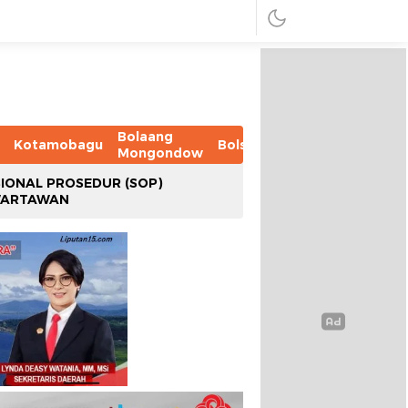
Bolaang
Kotamobagu
Bolsel
Bolmut
Boltim
B
Mongondow
IONAL PROSEDUR (SOP)
WARTAWAN