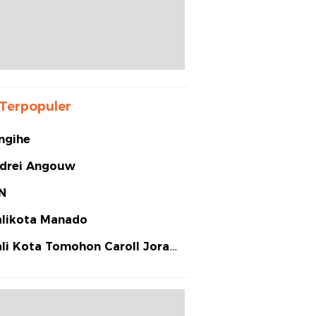
Terpopuler
ngihe
drei Angouw
N
likota Manado
li Kota Tomohon Caroll Joram
arias Senduk