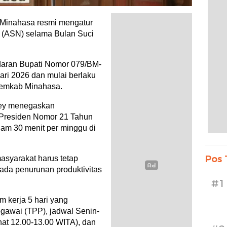
inahasa resmi mengatur
a (ASN) selama Bulan Suci
Edaran Bupati Nomor 079/BM-
uari 2026 dan mulai berlaku
Pemkab Minahasa.
ey menegaskan
 Presiden Nomor 21 Tahun
jam 30 menit per minggu di
Pos 
asyarakat harus tetap
 ada penurunan produktivitas
#1
m kerja 5 hari yang
awai (TPP), jadwal Senin-
hat 12.00-13.00 WITA), dan