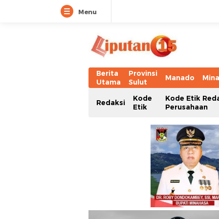
Menu
Berita
Provinsi
Manado
Min
Utama
Sulut
Kode
Kode Etik Red
Redaksi
Etik
Perusahaan