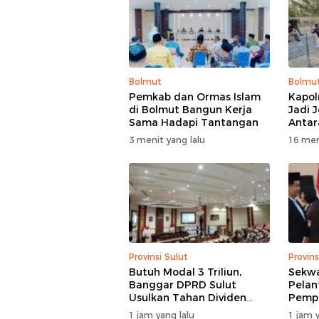
Bolmut
Bolmu
Pemkab dan Ormas Islam
Kapol
di Bolmut Bangun Kerja
Jadi 
Sama Hadapi Tantangan
Antar
Masya
3 menit yang lalu
16 men
Provinsi Sulut
Provins
Butuh Modal 3 Triliun,
Sekwa
Banggar DPRD Sulut
Pelan
Usulkan Tahan Dividen
Pempr
Rp79 Miliar untuk Perkuat
Selam
1 jam yang lalu
1 jam y