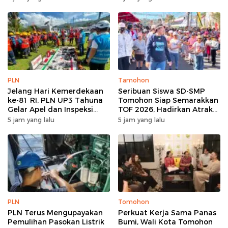
PLN
Tamohon
Jelang Hari Kemerdekaan
Seribuan Siswa SD-SMP
ke-81 RI, PLN UP3 Tahuna
Tomohon Siap Semarakkan
Gelar Apel dan Inspeksi
TOF 2026, Hadirkan Atraksi
Peralatan Guna Pastikan
Kolosal dan Harmoni Seni
5 jam yang lalu
5 jam yang lalu
Keandalan Listrik
Budaya
Kepulauan Nusa Utara
PLN
Tomohon
PLN Terus Mengupayakan
Perkuat Kerja Sama Panas
Pemulihan Pasokan Listrik
Bumi, Wali Kota Tomohon