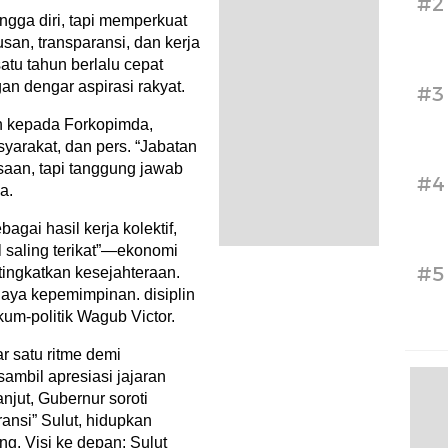
#2
ngga diri, tapi memperkuat
an, transparansi, dan kerja
atu tahun berlalu cepat
gan dengar aspirasi rakyat.
#3
h kepada Forkopimda,
yarakat, dan pers. “Jabatan
saan, tapi tanggung jawab
#4
a.
gai hasil kerja kolektif,
 saling terikat”—ekonomi
#5
r tingkatkan kesejahteraan.
 gaya kepemimpinan. disiplin
um-politik Wagub Victor.
ar satu ritme demi
mbil apresiasi jajaran
anjut, Gubernur soroti
ransi” Sulut, hidupkan
g. Visi ke depan: Sulut