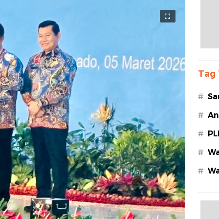
Tag 
#
Sa
#
An
#
PL
#
Wa
#
Wa
Az