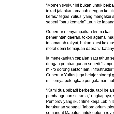
“Momen syukur ini bukan untuk berba
tekad jalankan amanah dengan ketulus
keras,” tegas Yulius, yang mengakui s
seperti “baru kemarin” turun ke lapan
Gubernur menyampaikan terima kasi
pemerintah daerah, tokoh agama, mas
ini amanah rakyat, bukan kursi kekua
moral demi kemajuan daerah,” katany
Ia menekankan capaian satu tahun seba
dengan pembangunan seperti “simpul
mikro dorong sektor lain, infrastruktu
Gubernur Yulius juga belajar sinergi
militernya pelengkap pengalaman huk
“Kami dua pribadi berbeda, tapi belaj
pembangunan seirama,” ungkapnya, sa
Pemprov yang ikut ritme kerja.Lebih l
kerukunan sebagai “laboratorium tole
semangat Mapalus untuk gotong royon