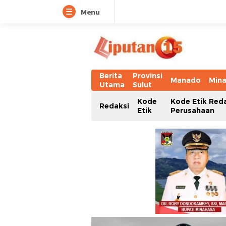
Menu
Berita
Provinsi
Manado
Min
Utama
Sulut
Kode
Kode Etik Red
Redaksi
Etik
Perusahaan