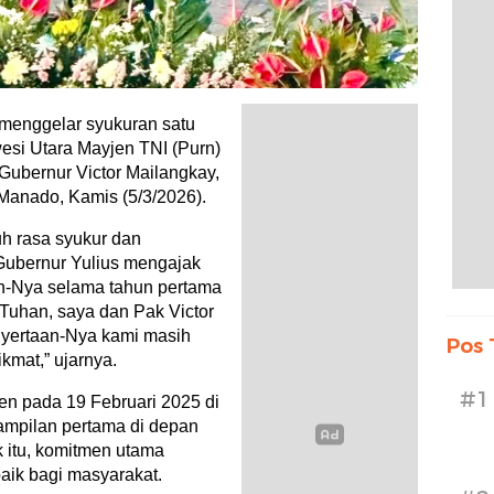
menggelar syukuran satu
si Utara Mayjen TNI (Purn)
Gubernur Victor Mailangkay,
Manado, Kamis (5/3/2026).
h rasa syukur dan
Gubernur Yulius mengajak
an-Nya selama tahun pertama
Tuhan, saya dan Pak Victor
nyertaan-Nya kami masih
Pos 
kmat,” ujarnya.
#1
en pada 19 Februari 2025 di
nampilan pertama di depan
k itu, komitmen utama
aik bagi masyarakat.