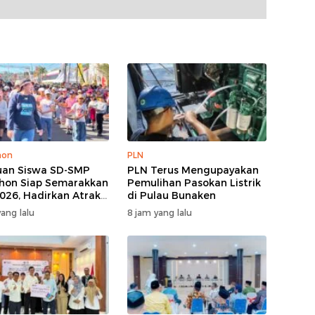
hon
PLN
uan Siswa SD-SMP
PLN Terus Mengupayakan
on Siap Semarakkan
Pemulihan Pasokan Listrik
026, Hadirkan Atraksi
di Pulau Bunaken
al dan Harmoni Seni
ang lalu
8 jam yang lalu
ya