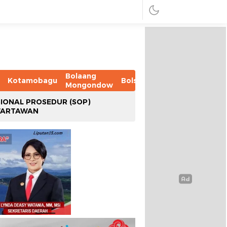
Bolaang
Kotamobagu
Bolsel
Bolmut
Boltim
B
Mongondow
IONAL PROSEDUR (SOP)
WARTAWAN