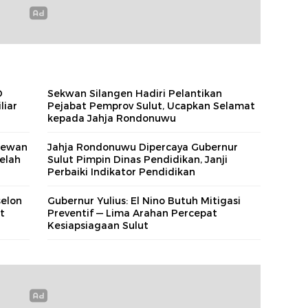
D
Sekwan Silangen Hadiri Pelantikan
liar
Pejabat Pemprov Sulut, Ucapkan Selamat
kepada Jahja Rondonuwu
 Dewan
Jahja Rondonuwu Dipercaya Gubernur
elah
Sulut Pimpin Dinas Pendidikan, Janji
Perbaiki Indikator Pendidikan
selon
Gubernur Yulius: El Nino Butuh Mitigasi
t
Preventif — Lima Arahan Percepat
Kesiapsiagaan Sulut