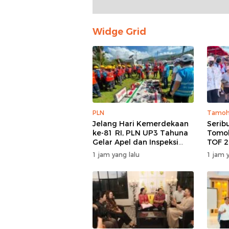
Widge Grid
PLN
Tamo
Jelang Hari Kemerdekaan
Serib
ke-81 RI, PLN UP3 Tahuna
Tomoh
Gelar Apel dan Inspeksi
TOF 2
Peralatan Guna Pastikan
Kolos
1 jam yang lalu
1 jam y
Keandalan Listrik
Buda
Kepulauan Nusa Utara