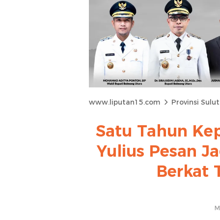
www.liputan15.com
Provinsi Sulut
Satu Tahun Ke
Yulius Pesan J
Berkat 
M