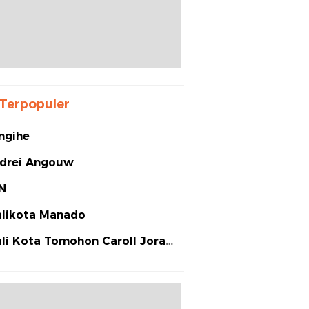
Terpopuler
ngihe
drei Angouw
N
likota Manado
li Kota Tomohon Caroll Joram
arias Senduk