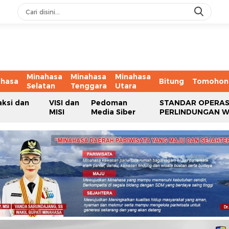
Minahasa
Minahasa
Minahasa
ahasa
Bitung
Tomohon
Selatan
Tenggara
Utara
aksi dan
VISI dan
Pedoman
STANDAR OPERAS
MISI
Media Siber
PERLINDUNGAN 