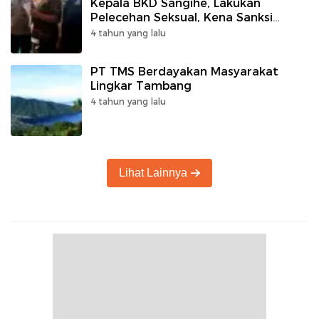
Kepala BKD Sangihe, Lakukan
Pelecehan Seksual, Kena Sanksi
Sosial, Dicopot Dari Jabatan
4 tahun yang lalu
PT TMS Berdayakan Masyarakat
Lingkar Tambang
4 tahun yang lalu
Lihat Lainnya