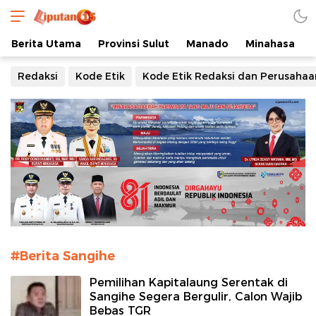
www.liputan15.com
Berita Terkini Sulawesi Utara
Berita Utama
Provinsi Sulut
Manado
Minahasa
Redaksi
Kode Etik
Kode Etik Redaksi dan Perusahaa
#Berita Sangihe
Pemilihan Kapitalaung Serentak di
Sangihe Segera Bergulir, Calon Wajib
Bebas TGR