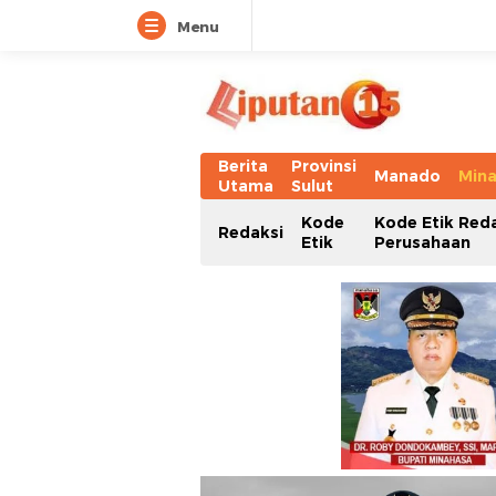
Menu
Berita
Provinsi
Manado
Min
Utama
Sulut
Kode
Kode Etik Red
Redaksi
Etik
Perusahaan