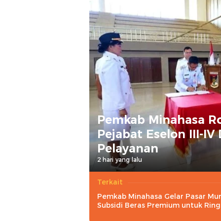
Pemkab Minahasa Rot
Pejabat Eselon III-I
Pelayanan
2 hari yang lalu
Terkait
Pemkab Minahasa Gelar Pasar Mu
Subsidi Beras Premium untuk Rin
Dampak El Nino