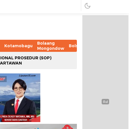
Bolaang
Kotamobagu
Bolsel
Bolmut
Boltim
B
Mongondow
IONAL PROSEDUR (SOP)
WARTAWAN