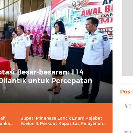
asi Besar-besaran: 114
V Dilantik untuk Percepatan
Pos 
#1
rah
Bupati Minahasa Lantik Enam Pejabat
gankan
Eselon II, Perkuat Kapasitas Pelayanan
Publik
#2