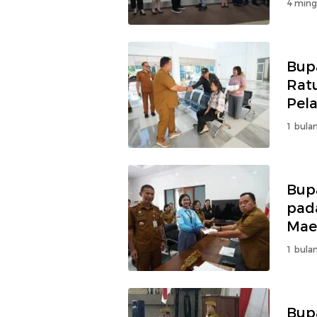
4 ming
Bup
Rat
Pel
1 bulan
Bup
pada
Ma
1 bulan
Bup