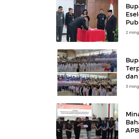
Bup
Esel
Publ
2 ming
Bup
Ter
dan
3 ming
Min
Bah
APB