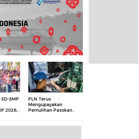
a SD-SMP
PLN Terus
Mengupayakan
F 2026,
Pemulihan Pasokan
si
Listrik di Pulau Bunaken
armoni