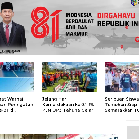
hat Warnai
Jelang Hari
Seribuan Sisw
an Peringatan
Kemerdekaan ke-81 RI,
Tomohon Siap
e-81 di
PLN UP3 Tahuna Gelar
Semarakkan TO
 Barat
Apel dan Inspeksi
Hadirkan Atrak
Peralatan Guna
Kolosal dan H
Pastikan Keandalan
Seni Budaya
Listrik Kepulauan Nusa
Utara