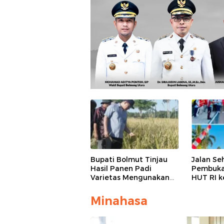
Bupati Bolmut Tinjau
Jalan Se
Hasil Panen Padi
Pembuka
Varietas Mengunakan
HUT RI k
Combine Harvester
Likupang
Minahasa