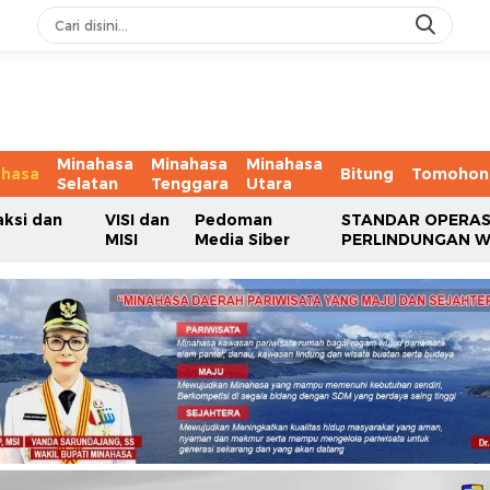
Minahasa
Minahasa
Minahasa
ahasa
Bitung
Tomohon
Selatan
Tenggara
Utara
aksi dan
VISI dan
Pedoman
STANDAR OPERAS
MISI
Media Siber
PERLINDUNGAN 