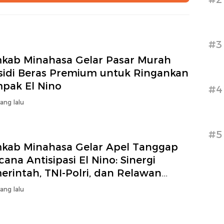
#3
kab Minahasa Gelar Pasar Murah
sidi Beras Premium untuk Ringankan
pak El Nino
#4
yang lalu
#5
kab Minahasa Gelar Apel Tanggap
ana Antisipasi El Nino: Sinergi
erintah, TNI-Polri, dan Relawan
erkuat
yang lalu