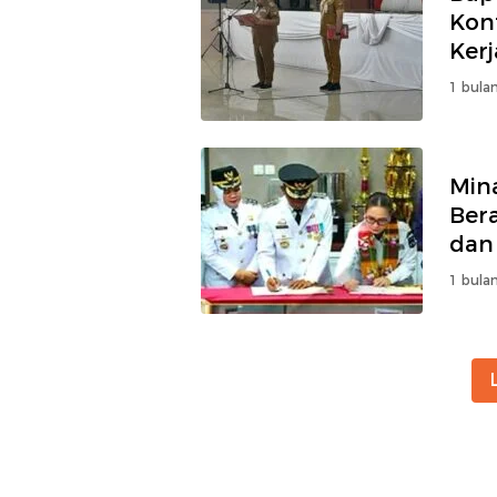
Kon
Kerj
1 bulan
Min
Ber
dan
1 bulan