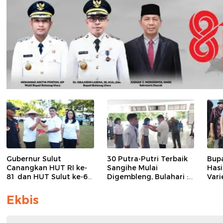
Gubernur Sulut
30 Putra-Putri Terbaik
Bupa
Canangkan HUT RI ke-
Sangihe Mulai
Hasi
81 dan HUT Sulut ke-62,
Digembleng, Bulahari :
Var
Luncurkan Program
Keberhasilan Hari Ini
Com
Keringanan Pajak dan
Bukan Garis Akhir Tapi
Ekbis
Penanaman 2.051 Bibit
Awal Dari Proses
Kelapa