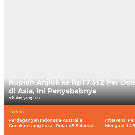
Rupiah Anjlok ke Rp17.312 Per Dol
di Asia, Ini Penyebabnya
4 bulan yang lalu
Terkait
Perdagangan Indonesia-Australia
Intervensi Pe
Gunakan Uang Lokal, Dolar AS Selamat
Menguat 14.9
Tinggal