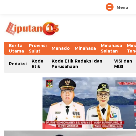
Menu
Berita
Provinsi
Minahasa
Min
Manado
Minahasa
Utama
Sulut
Selatan
Ten
Kode
Kode Etik Redaksi dan
VISI dan
Redaksi
Etik
Perusahaan
MISI