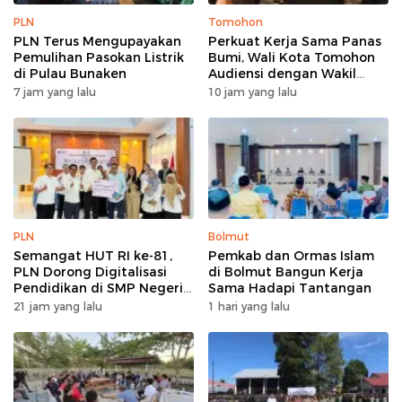
PLN
Tomohon
PLN Terus Mengupayakan
Perkuat Kerja Sama Panas
Pemulihan Pasokan Listrik
Bumi, Wali Kota Tomohon
di Pulau Bunaken
Audiensi dengan Wakil
Dubes Selandia Baru
7 jam yang lalu
10 jam yang lalu
PLN
Bolmut
Semangat HUT RI ke-81,
Pemkab dan Ormas Islam
PLN Dorong Digitalisasi
di Bolmut Bangun Kerja
Pendidikan di SMP Negeri
Sama Hadapi Tantangan
1 Palu Lewat Program TJSL
21 jam yang lalu
1 hari yang lalu