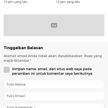
Rp79 Miliar untuk Perkuat
Selamat kepada Jahja
13 jam yang lalu
13 jam yang lalu
Modal
Rondonuwu
Tinggalkan Balasan
Alamat email Anda tidak akan dipublikasikan.
Ruas yang
wajib ditandai
*
Simpan nama, email, dan situs web saya pada
peramban ini untuk komentar saya berikutnya.