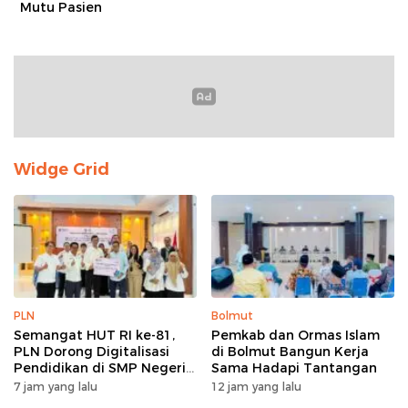
Mutu Pasien
Widge Grid
PLN
Bolmut
Semangat HUT RI ke-81,
Pemkab dan Ormas Islam
PLN Dorong Digitalisasi
di Bolmut Bangun Kerja
Pendidikan di SMP Negeri
Sama Hadapi Tantangan
1 Palu Lewat Program TJSL
7 jam yang lalu
12 jam yang lalu