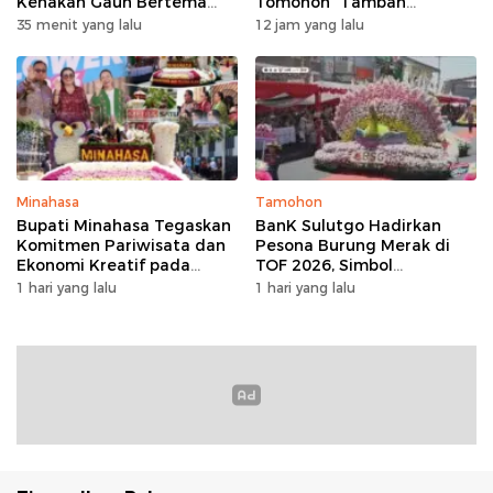
Kenakan Gaun Bertema
Tomohon “Tambah
Manguni di TOF 2026
Mantap”, Usai Parade
35 menit yang lalu
12 jam yang lalu
Bunga Berbagi Sembako
kepada Masyarakat
Minahasa
Tamohon
Bupati Minahasa Tegaskan
BanK Sulutgo Hadirkan
Komitmen Pariwisata dan
Pesona Burung Merak di
Ekonomi Kreatif pada
TOF 2026, Simbol
Pembukaan TIFF 2026
Keagungan Dan
1 hari yang lalu
1 hari yang lalu
Kemakmuran