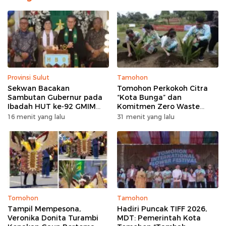
Provinsi Sulut
Tamohon
Sekwan Bacakan
Tomohon Perkokoh Citra
Sambutan Gubernur pada
“Kota Bunga” dan
Ibadah HUT ke-92 GMIM
Komitmen Zero Waste
Syalom Molas: Ajakan
lewat Penanaman Bunga
16 menit yang lalu
31 menit yang lalu
Perkuat Iman dan Sinergi
serta Launching Koperasi
Pembangunan
Sapi Perah
Tomohon
Tamohon
Tampil Mempesona,
Hadiri Puncak TIFF 2026,
Veronika Donita Turambi
MDT: Pemerintah Kota