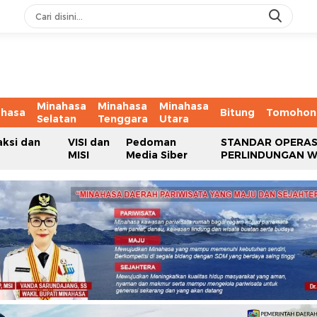
Minahasa
Minahasa
Minahasa
ahasa
Bitung
Tomohon
Selatan
Tenggara
Utara
aksi dan
VISI dan
Pedoman
STANDAR OPERAS
MISI
Media Siber
PERLINDUNGAN 