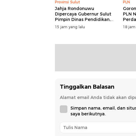
Provinsi Sulut
PLN
Jahja Rondonuwu
Goron
Dipercaya Gubernur Sulut
PLN N
Pimpin Dinas Pendidikan,
Perda
Janji Perbaiki Indikator
Rasio 
15 jam yang lalu
18 jam
Pendidikan
Provi
100 P
Tinggalkan Balasan
Alamat email Anda tidak akan dipu
Simpan nama, email, dan sit
saya berikutnya.