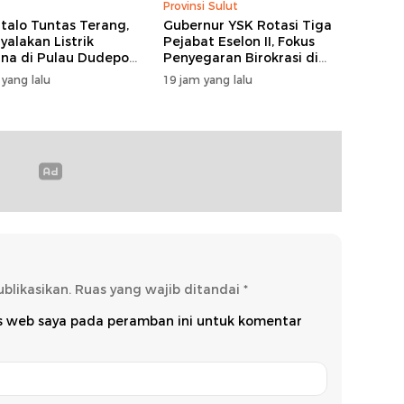
Provinsi Sulut
talo Tuntas Terang,
Gubernur YSK Rotasi Tiga
yalakan Listrik
Pejabat Eselon II, Fokus
na di Pulau Dudepo,
Penyegaran Birokrasi di
Desa Berlistrik
Sulut
 yang lalu
19 jam yang lalu
nsi Gorontalo Capai
ersen
blikasikan.
Ruas yang wajib ditandai
*
us web saya pada peramban ini untuk komentar