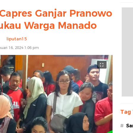
i Capres Ganjar Pranowo
 Pukau Warga Manado
liputan15
nuari 16, 2024 1:06 pm
Tag 
#
Sa