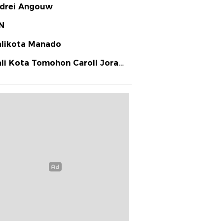
drei Angouw
N
likota Manado
li Kota Tomohon Caroll Joram
arias Senduk