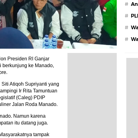
#
An
#
PL
#
Wa
#
Wa
Az
n Presiden RI Ganjar
nti berkunjung ke Manado,
ore.
Siti Atiqoh Supriyanti yang
ampingi Ir Rita Tamuntuan
islatif (Caleg) PDIP
liner Jalan Roda Manado.
anado. Namun karena
atan itu datang juga.
. Masyarakatnya tampak