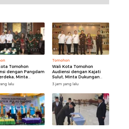
hon
Tomohon
Kota Tomohon
Wali Kota Tomohon
nsi dengan Pangdam
Audiensi dengan Kajati
Merdeka, Minta
Sulut, Minta Dukungan
ngan Keamanan
Hukum untuk TIFF 2026
ang lalu
3 jam yang lalu
 TIFF 2026