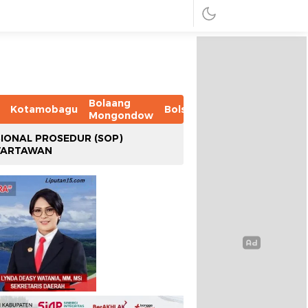
Bolaang
Kotamobagu
Bolsel
Bolmut
Boltim
B
Mongondow
IONAL PROSEDUR (SOP)
WARTAWAN