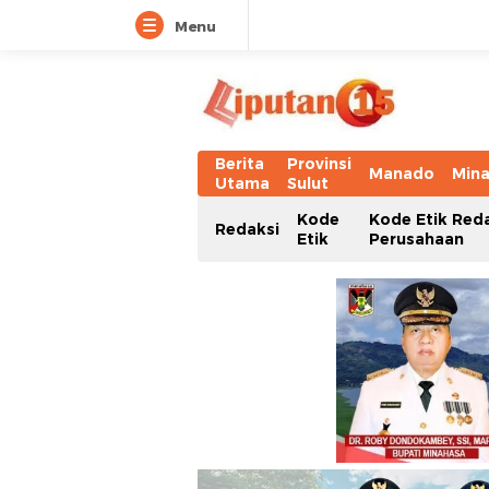
Menu
Berita
Provinsi
Manado
Min
Utama
Sulut
Kode
Kode Etik Red
Redaksi
Etik
Perusahaan