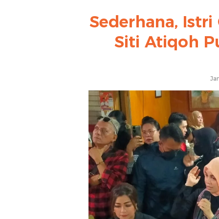
Sederhana, Istr
Siti Atiqoh
Ja