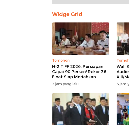
Widge Grid
Tomohon
Tomo
H-2 TIFF 2026, Persiapan
Wali 
Capai 90 Persen! Rekor 36
Audie
Float Siap Meriahkan
XIII/
Parade Bunga, Kursi VIP
Duku
3 jam yang lalu
3 jam y
Ludes Terjual
untuk