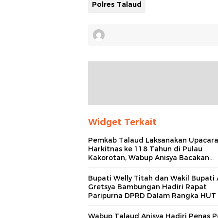
Polres Talaud
Widget Terkait
Pemkab Talaud Laksanakan Upacar
Harkitnas ke 118 Tahun di Pulau
Kakorotan, Wabup Anisya Bacakan
Sambutan Menteri Komdigi RI
Bupati Welly Titah dan Wakil Bupati 
Gretsya Bambungan Hadiri Rapat
Paripurna DPRD Dalam Rangka HUT 
Tahun Kabupaten Kepulauan Talaud
Wabup Talaud Anisya Hadiri Penas P