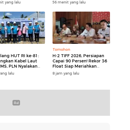
at kepada Jahja
setelah Konsultasi ke BKD
it yang lalu
56 menit yang lalu
onuwu
Tomohon
lang HUT RI ke-81:
H-2 TIFF 2026, Persiapan
ngkan Kabel Laut
Capai 90 Persen! Rekor 36
KMS, PLN Nyalakan
Float Siap Meriahkan
ik Perdana di Pulau
Parade Bunga, Kursi VIP
ang lalu
8 jam yang lalu
o dan Tuntaskan
Ludes Terjual
ersen Rasio Desa
trik Provinsi
talo