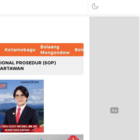
Bolaang
Kotamobagu
Bolsel
Bolmut
Boltim
B
Mongondow
IONAL PROSEDUR (SOP)
WARTAWAN