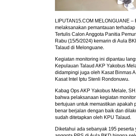
LIPUTAN15.COM MELONGUANE – Pol
melaksanakan pemantauan terhadap 
Tertulis Calon Anggota Panitia Pem
Rabu (15/5/2024) kemarin di Aula 
Talaud di Melonguane.
Kegiatan monitoring ini dipantau la
Kepulauan Talaud AKP Yakobus Mela
didampingi juga oleh Kasat Binmas A
Kasat Intel Iptu Stenli Rondonuwu.
Kabag Ops AKP Yakobus Melale, SH
bahwa pelaksanaan kegiatan monitori
bertujuan untuk memastikan apakah 
benar berjalan dengan baik dan dila
sudah ditetapkan oleh KPU Talaud.
Diketahui ada sebanyak 195 peserta 
anggota PPS di Aula BKD hingga sel