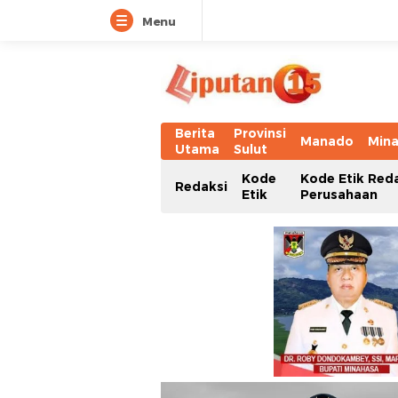
Menu
Berita
Provinsi
Manado
Min
Utama
Sulut
Kode
Kode Etik Red
Redaksi
Etik
Perusahaan