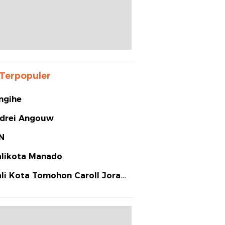
Terpopuler
ngihe
drei Angouw
N
likota Manado
li Kota Tomohon Caroll Joram
arias Senduk