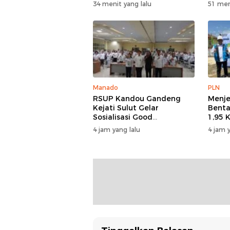
Rp79 Miliar untuk Perkuat
Selam
34 menit yang lalu
51 men
Modal
Rond
Manado
PLN
RSUP Kandou Gandeng
Menje
Kejati Sulut Gelar
Benta
Sosialisasi Good
1,95 
Governance Digital,
Listr
4 jam yang lalu
4 jam y
Kejaksaan Tegaskan
Dudep
Kepatuhan Hukum
100 P
Berlis
Goron