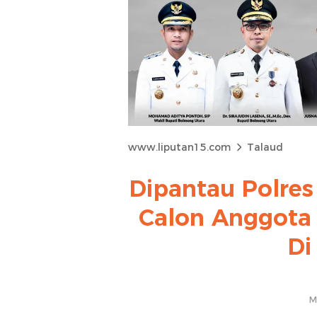
www.liputan15.com
Talaud
Dipantau Polres
Calon Anggota P
Di
M