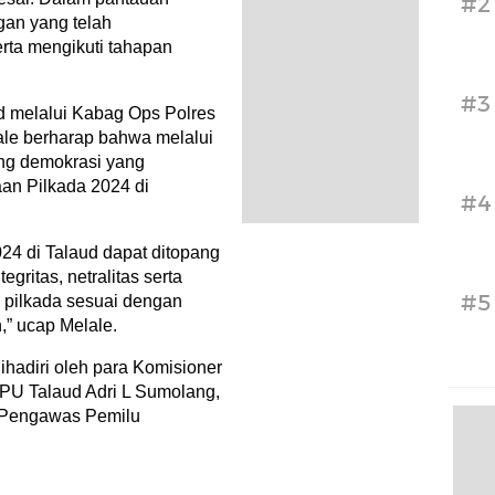
#2
gan yang telah
rta mengikuti tahapan
#3
ud melalui Kabag Ops Polres
le berharap bahwa melalui
ang demokrasi yang
aan Pilkada 2024 di
#4
4 di Talaud dapat ditopang
gritas, netralitas serta
#5
 pilkada sesuai dengan
,” ucap Melale.
ihadiri oleh para Komisioner
PU Talaud Adri L Sumolang,
a Pengawas Pemilu