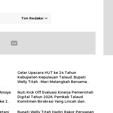
Tim Redaksi
a
Gelar Upacara HUT ke 24 Tahun
Kabupaten Kepulauan Talaud, Bupati
Welly Titah : Mari Melangkah Bersama
Demi Talaud Yang Maju dan Sejahtera
Anisya
Ikuti Kick Off Evaluasi Kinerja Pemerintah
Digital Tahun 2026, Pemkab Talaud
ke 24
Komitmen Birokrasi Yang Lincah dan
Akuntabel
etani
Bupati Welly Titah Hadiri Rakor Persiapan