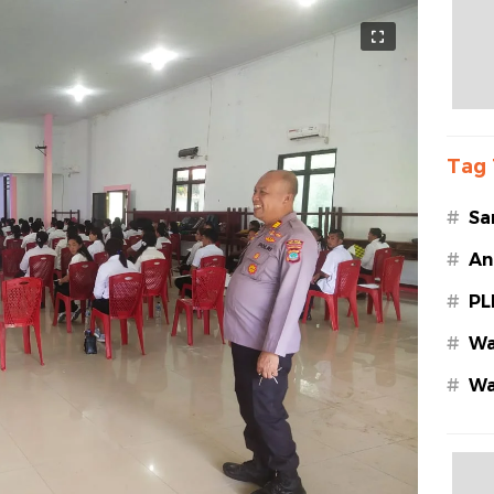
Tag 
#
Sa
#
An
#
PL
#
Wa
#
Wa
Az