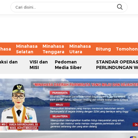
Minahasa
Minahasa
Minahasa
ahasa
Bitung
Tomohon
Selatan
Tenggara
Utara
aksi dan
VISI dan
Pedoman
STANDAR OPERAS
MISI
Media Siber
PERLINDUNGAN 