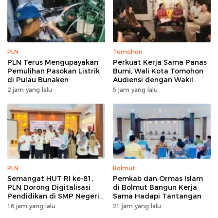
PLN
Tomohon
PLN Terus Mengupayakan
Perkuat Kerja Sama Panas
Pemulihan Pasokan Listrik
Bumi, Wali Kota Tomohon
di Pulau Bunaken
Audiensi dengan Wakil
Dubes Selandia Baru
2 jam yang lalu
5 jam yang lalu
PLN
Bolmut
Semangat HUT RI ke-81,
Pemkab dan Ormas Islam
PLN Dorong Digitalisasi
di Bolmut Bangun Kerja
Pendidikan di SMP Negeri
Sama Hadapi Tantangan
1 Palu Lewat Program TJSL
16 jam yang lalu
21 jam yang lalu