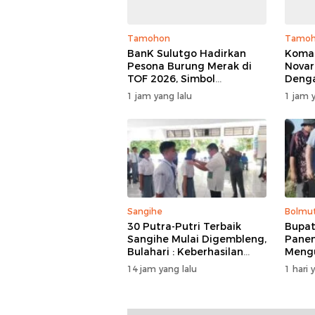
Tamohon
Tamo
BanK Sulutgo Hadirkan
Koman
Pesona Burung Merak di
Novar
TOF 2026, Simbol
Deng
Keagungan Dan
Minah
1 jam yang lalu
1 jam y
Kemakmuran
Dan 
Sangihe
Bolmu
30 Putra-Putri Terbaik
Bupat
Sangihe Mulai Digembleng,
Panen
Bulahari : Keberhasilan
Meng
Hari Ini Bukan Garis Akhir
Harve
14 jam yang lalu
1 hari 
Tapi Awal Dari Proses