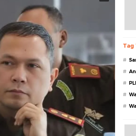
Tag 
#
Sa
#
An
#
PL
#
Wa
#
Wa
Az