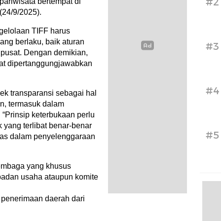
#2
pariwisata bertempat di
24/9/2025).
gelolaan TIFF harus
ang berlaku, baik aturan
#3
 pusat. Dengan demikian,
at dipertanggungjawabkan
#4
ek transparansi sebagai hal
an, termasuk dalam
“Prinsip keterbukaan perlu
 yang terlibat benar-benar
#5
itas dalam penyelenggaraan
embaga yang khusus
badan usaha ataupun komite
 penerimaan daerah dari