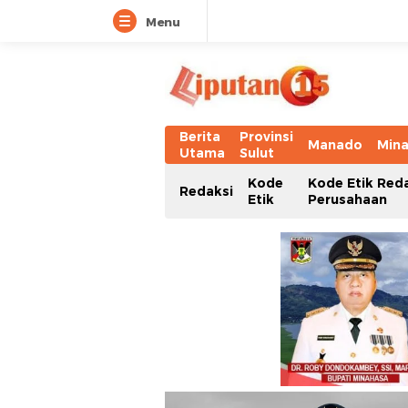
Menu
Berita
Provinsi
Manado
Min
Utama
Sulut
Kode
Kode Etik Red
Redaksi
Etik
Perusahaan