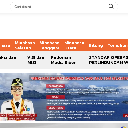
Minahasa
Minahasa
Minahasa
ahasa
Bitung
Tomohon
Selatan
Tenggara
Utara
aksi dan
VISI dan
Pedoman
STANDAR OPERAS
MISI
Media Siber
PERLINDUNGAN 