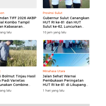
hon
Provinsi Sulut
dan TIFF 2026 AKBP
Gubernur Sulut Canangkan
ial Kombo Tampil
HUT RI ke-81 dan HUT
an Kabasaran
Sulut ke-62, Luncurkan
asa, Padukan Tugas
Program Keringanan Pajak
ang lalu
10 jam yang lalu
Budaya
dan Penanaman 2.051
Bibit Kelapa
t
Minahasa Utara
i Bolmut Tinjau Hasil
Jalan Sehat Warnai
 Padi Varietas
Pembukaan Peringatan
unakan Combine
HUT RI ke-81 di Likupang
ster
Barat
yang lalu
1 hari yang lalu