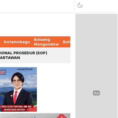
Bolaang
Kotamobagu
Bolsel
Bolmut
Boltim
B
Mongondow
IONAL PROSEDUR (SOP)
WARTAWAN