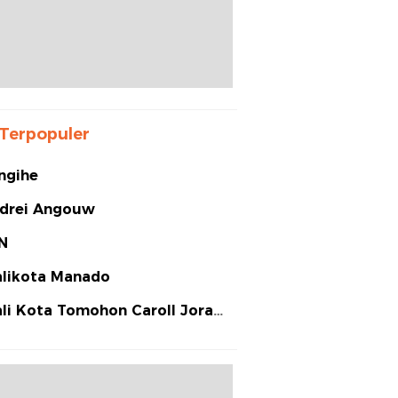
Terpopuler
ngihe
drei Angouw
N
likota Manado
li Kota Tomohon Caroll Joram
arias Senduk