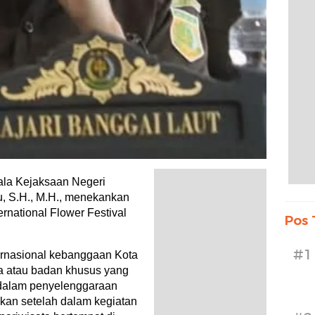
 Kejaksaan Negeri
iu, S.H., M.H., menekankan
rnational Flower Festival
Pos 
#1
ernasional kebanggaan Kota
ga atau badan khusus yang
 dalam penyelenggaraan
aikan setelah dalam kegiatan