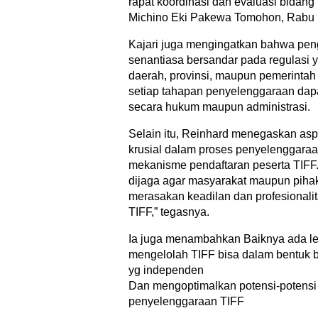
rapat koordinasi dan evaluasi bidang 
Michino Eki Pakewa Tomohon, Rabu (
Kajari juga mengingatkan bahwa pen
senantiasa bersandar pada regulasi y
daerah, provinsi, maupun pemerintah
setiap tahapan penyelenggaraan dap
secara hukum maupun administrasi.
Selain itu, Reinhard menegaskan asp
krusial dalam proses penyelenggara
mekanisme pendaftaran peserta TIFF. 
dijaga agar masyarakat maupun pihak
merasakan keadilan dan profesional
TIFF,” tegasnya.
Ia juga menambahkan Baiknya ada l
mengelolah TIFF bisa dalam bentuk 
yg independen
Dan mengoptimalkan potensi-potensi
penyelenggaraan TIFF