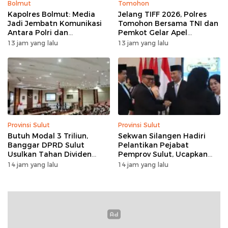
Bolmut
Tomohon
Kapolres Bolmut: Media
Jelang TIFF 2026, Polres
Jadi Jembatn Komunikasi
Tomohon Bersama TNI dan
Antara Polri dan
Pemkot Gelar Apel
Masyarakat
Kesiapan Pengamanan
13 jam yang lalu
13 jam yang lalu
Provinsi Sulut
Provinsi Sulut
Butuh Modal 3 Triliun,
Sekwan Silangen Hadiri
Banggar DPRD Sulut
Pelantikan Pejabat
Usulkan Tahan Dividen
Pemprov Sulut, Ucapkan
Rp79 Miliar untuk Perkuat
Selamat kepada Jahja
14 jam yang lalu
14 jam yang lalu
Modal
Rondonuwu