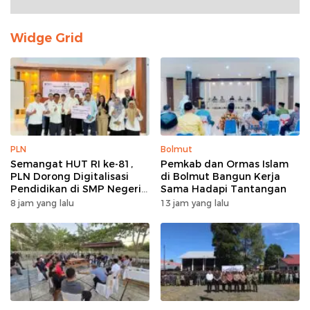
Widge Grid
PLN
Bolmut
Semangat HUT RI ke-81,
Pemkab dan Ormas Islam
PLN Dorong Digitalisasi
di Bolmut Bangun Kerja
Pendidikan di SMP Negeri
Sama Hadapi Tantangan
1 Palu Lewat Program TJSL
8 jam yang lalu
13 jam yang lalu