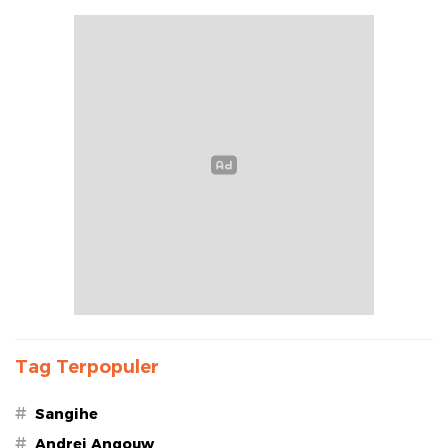
Tag Terpopuler
#
Sangihe
#
Andrei Angouw