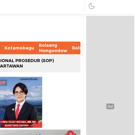
Bolaang
Kotamobagu
Bolsel
Bolmut
Boltim
B
Mongondow
IONAL PROSEDUR (SOP)
WARTAWAN