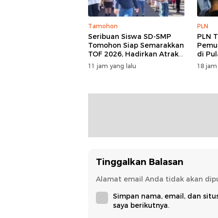
Tamohon
PLN
Seribuan Siswa SD-SMP
PLN T
Tomohon Siap Semarakkan
Pemul
TOF 2026, Hadirkan Atraksi
di Pu
Kolosal dan Harmoni Seni
11 jam yang lalu
18 jam
Budaya
Tinggalkan Balasan
Alamat email Anda tidak akan dipu
Simpan nama, email, dan sit
saya berikutnya.