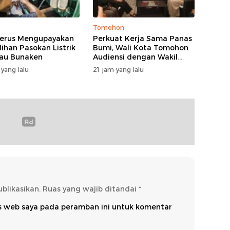
Tomohon
erus Mengupayakan
Perkuat Kerja Sama Panas
ihan Pasokan Listrik
Bumi, Wali Kota Tomohon
lau Bunaken
Audiensi dengan Wakil
Dubes Selandia Baru
 yang lalu
21 jam yang lalu
blikasikan.
Ruas yang wajib ditandai
*
us web saya pada peramban ini untuk komentar