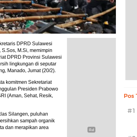
kretaris DPRD Sulawesi
n, S.Sos, M.Si, memimpin
ariat DPRD Provinsi Sulawesi
rsih lingkungan di seputar
ng, Manado, Jumat (20/2).
ata komitmen Sekretariat
ggulan Presiden Prabowo
Pos 
SRI (Aman, Sehat, Resik,
#1
las Silangen, puluhan
ersihkan sampah organik
ta dan merapikan area