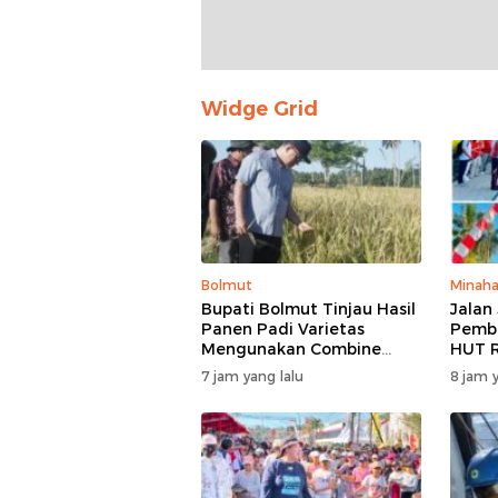
Widge Grid
Bolmut
Minaha
Bupati Bolmut Tinjau Hasil
Jalan
Panen Padi Varietas
Pembu
Mengunakan Combine
HUT R
Harvester
Barat
7 jam yang lalu
8 jam y