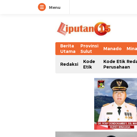
Menu
Berita
Provinsi
Manado
Min
Utama
Sulut
Kode
Kode Etik Red
Redaksi
Etik
Perusahaan