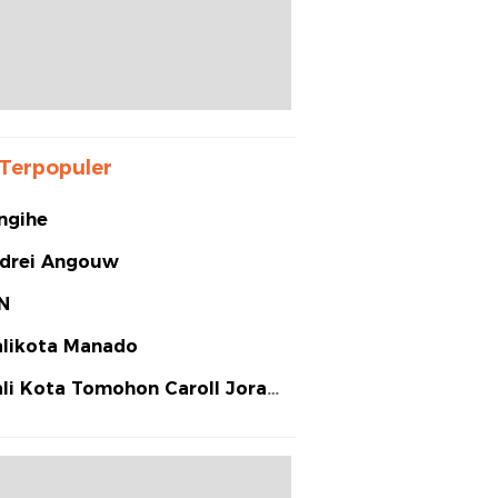
Terpopuler
ngihe
drei Angouw
N
likota Manado
li Kota Tomohon Caroll Joram
arias Senduk