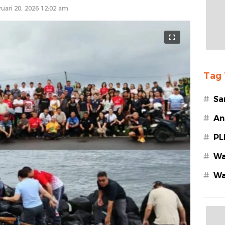
ruari 20, 2026 12:02 am
Tag 
#
Sa
#
An
#
PL
#
Wa
#
Wa
Az