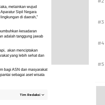
#2
laka, melainkan wujud
 Aparatur Sipil Negara
lingkungan di daerah,”
#3
enumbuhkan kesadaran
an adalah tanggung jawab
#4
rapi, akan menciptakan
rakat yang lebih sehat dan
#5
um bagi ASN dan masyarakat
pantai sebagai aset wisata
Tim Redaksi