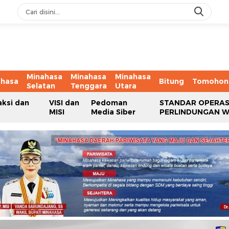
Minahasa
Minahasa
Minahasa
ahasa
Bitung
Tomohon
Selatan
Tenggara
Utara
aksi dan
VISI dan
Pedoman
STANDAR OPERAS
MISI
Media Siber
PERLINDUNGAN 