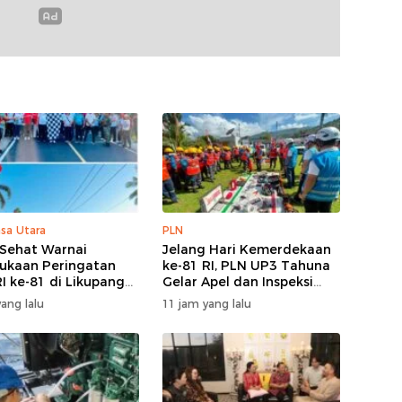
sa Utara
PLN
 Sehat Warnai
Jelang Hari Kemerdekaan
kaan Peringatan
ke-81 RI, PLN UP3 Tahuna
I ke-81 di Likupang
Gelar Apel dan Inspeksi
Peralatan Guna Pastikan
ang lalu
11 jam yang lalu
Keandalan Listrik
Kepulauan Nusa Utara