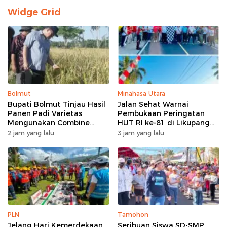
Widge Grid
Bolmut
Minahasa Utara
Bupati Bolmut Tinjau Hasil
Jalan Sehat Warnai
Panen Padi Varietas
Pembukaan Peringatan
Mengunakan Combine
HUT RI ke-81 di Likupang
Harvester
Barat
2 jam yang lalu
3 jam yang lalu
PLN
Tamohon
Jelang Hari Kemerdekaan
Seribuan Siswa SD-SMP