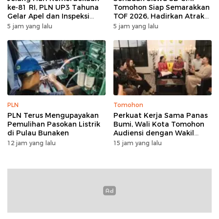
ke-81 RI, PLN UP3 Tahuna
Tomohon Siap Semarakkan
Gelar Apel dan Inspeksi
TOF 2026, Hadirkan Atraksi
Peralatan Guna Pastikan
Kolosal dan Harmoni Seni
5 jam yang lalu
5 jam yang lalu
Keandalan Listrik
Budaya
Kepulauan Nusa Utara
PLN
Tomohon
PLN Terus Mengupayakan
Perkuat Kerja Sama Panas
Pemulihan Pasokan Listrik
Bumi, Wali Kota Tomohon
di Pulau Bunaken
Audiensi dengan Wakil
Dubes Selandia Baru
12 jam yang lalu
15 jam yang lalu