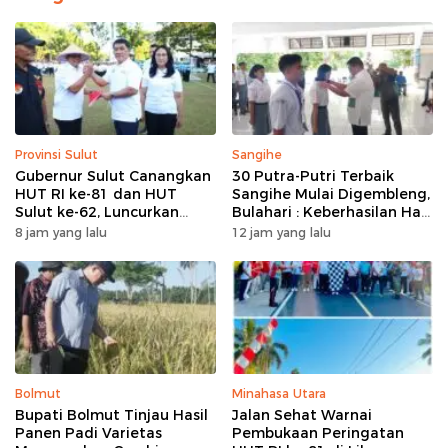
Provinsi Sulut
Sangihe
Gubernur Sulut Canangkan
30 Putra-Putri Terbaik
HUT RI ke-81 dan HUT
Sangihe Mulai Digembleng,
Sulut ke-62, Luncurkan
Bulahari : Keberhasilan Hari
Program Keringanan Pajak
Ini Bukan Garis Akhir Tapi
8 jam yang lalu
12 jam yang lalu
dan Penanaman 2.051 Bibit
Awal Dari Proses
Kelapa
Bolmut
Minahasa Utara
Bupati Bolmut Tinjau Hasil
Jalan Sehat Warnai
Panen Padi Varietas
Pembukaan Peringatan