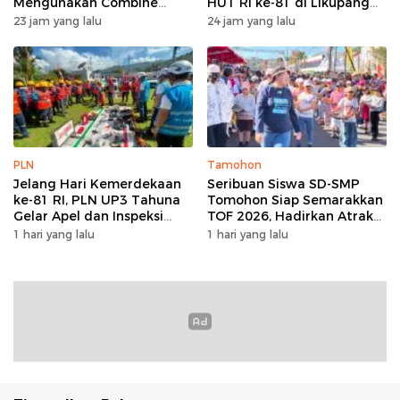
Mengunakan Combine
HUT RI ke-81 di Likupang
Harvester
Barat
23 jam yang lalu
24 jam yang lalu
PLN
Tamohon
Jelang Hari Kemerdekaan
Seribuan Siswa SD-SMP
ke-81 RI, PLN UP3 Tahuna
Tomohon Siap Semarakkan
Gelar Apel dan Inspeksi
TOF 2026, Hadirkan Atraksi
Peralatan Guna Pastikan
Kolosal dan Harmoni Seni
1 hari yang lalu
1 hari yang lalu
Keandalan Listrik
Budaya
Kepulauan Nusa Utara