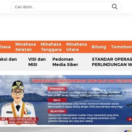
Minahasa
Minahasa
Minahasa
ahasa
Bitung
Tomohon
Selatan
Tenggara
Utara
aksi dan
VISI dan
Pedoman
STANDAR OPERAS
MISI
Media Siber
PERLINDUNGAN 