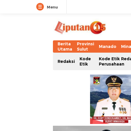
Menu
Berita
Provinsi
Manado
Min
Utama
Sulut
Kode
Kode Etik Red
Redaksi
Etik
Perusahaan