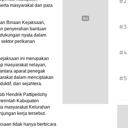
#2
erta masyarakat dan para
an Binaan Kejaksaan,
#3
kan penyerahan bantuan
 dukungan nyata dalam
 sektor perikanan
#4
ejaksaan ini merupakan
ap masyarakat nelayan,
antara aparat penegak
arakat dalam menciptakan
#5
uktif, dan sejahtera.
ob Hendrik Pattipeilohy
erintah Kabupaten
ta masyarakat Kelurahan
jungan kerja tersebut.
ksaan tidak hanya berbicara