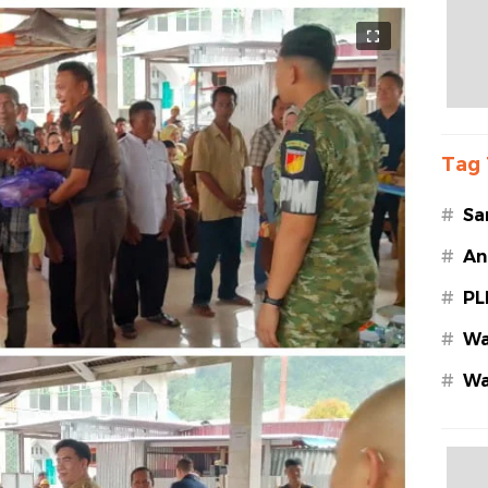
Tag 
#
Sa
#
An
#
PL
#
Wa
#
Wa
Az