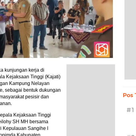
 kunjungan kerja di
a Kejaksaan Tinggi (Kajati)
ngan Kampung Nelayan
re, sebagai bentuk dukungan
Pos 
masyarakat pesisir dan
kanan.
#1
Kepala Kejaksaan Tinggi
peilohy SH MH bersama
i Kepulauan Sangihe I
kopimda Kabupaten