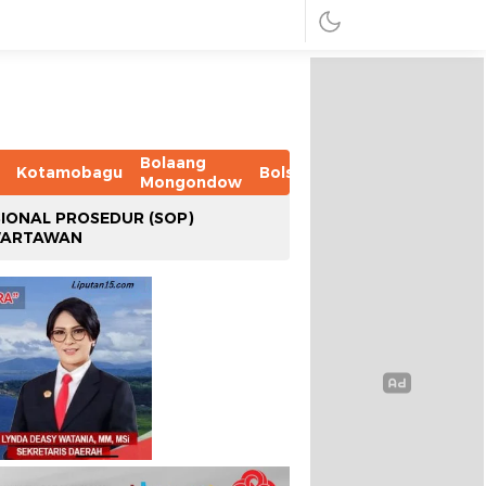
Bolaang
Kotamobagu
Bolsel
Bolmut
Boltim
B
Mongondow
IONAL PROSEDUR (SOP)
WARTAWAN