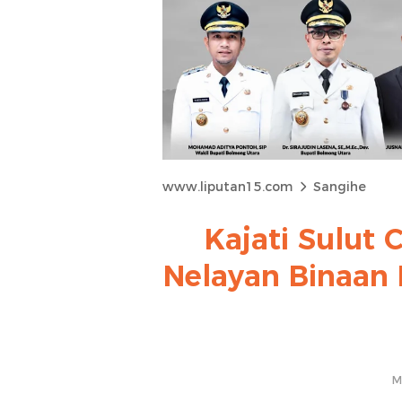
www.liputan15.com
Sangihe
Kajati Sulu
Nelayan Binaan 
M