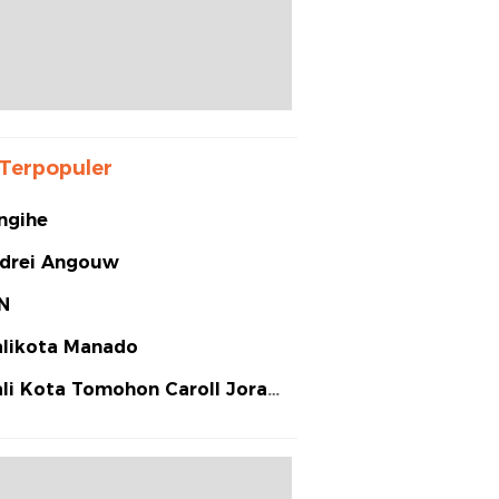
Terpopuler
ngihe
drei Angouw
N
likota Manado
li Kota Tomohon Caroll Joram
arias Senduk