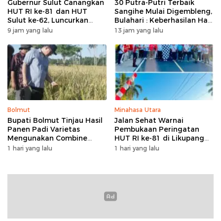
Gubernur Sulut Canangkan
30 Putra-Putri Terbaik
HUT RI ke-81 dan HUT
Sangihe Mulai Digembleng,
Sulut ke-62, Luncurkan
Bulahari : Keberhasilan Hari
Program Keringanan Pajak
Ini Bukan Garis Akhir Tapi
9 jam yang lalu
13 jam yang lalu
dan Penanaman 2.051 Bibit
Awal Dari Proses
Kelapa
Bolmut
Minahasa Utara
Bupati Bolmut Tinjau Hasil
Jalan Sehat Warnai
Panen Padi Varietas
Pembukaan Peringatan
Mengunakan Combine
HUT RI ke-81 di Likupang
Harvester
Barat
1 hari yang lalu
1 hari yang lalu