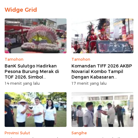
Widge Grid
Tamohon
Tamohon
BanK Sulutgo Hadirkan
Komandan TIFF 2026 AKBP
Pesona Burung Merak di
Novarial Kombo Tampil
TOF 2026, Simbol
Dengan Kabasaran
Keagungan Dan
Minahasa, Padukan Tugas
14 menit yang lalu
17 menit yang lalu
Kemakmuran
Dan Budaya
Provinsi Sulut
Sangihe