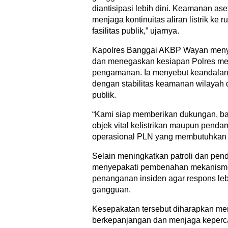
diantisipasi lebih dini. Keamanan as
menjaga kontinuitas aliran listrik ke 
fasilitas publik,” ujarnya.
Kapolres Banggai AKBP Wayan menyamb
dan menegaskan kesiapan Polres m
pengamanan. Ia menyebut keandalan l
dengan stabilitas keamanan wilayah 
publik.
“Kami siap memberikan dukungan, baik 
objek vital kelistrikan maupun pend
operasional PLN yang membutuhkan ke
Selain meningkatkan patroli dan pe
menyepakati pembenahan mekanisme
penanganan insiden agar respons lebi
gangguan.
Kesepakatan tersebut diharapkan me
berkepanjangan dan menjaga keperca