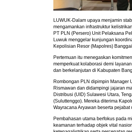
LUWUK-Dalam upaya menjamin stabil
mengamankan infrastruktur kelistrikan
PT PLN (Persero) Unit Pelaksana P
Luwuk menggelar kunjungan koordinas
Kepolisian Resor (Mapolres) Banggai
Pertemuan itu menegaskan komitmen k
memperkuat kolaborasi demi layanan l
dan berkelanjutan di Kabupaten Bang
Rombongan PLN dipimpin Manager 
Rismawan dan didampingi jajaran ma
Distribusi (UID) Sulawesi Utara, Ten
(Suluttenggo). Mereka diterima Kap
Wayracana Aryawan beserta pejabat 
Pembahasan utama berfokus pada mit
keamanan terhadap objek vital nasion
ketenagalistrikan serta percepatan r