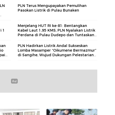
PLN
PLN Terus Mengupayakan Pemulihan
Pasokan Listrik di Pulau Bunaken
g
Menjelang HUT RI ke-81: Bentangkan
i 1
Kabel Laut 1,95 KMS, PLN Nyalakan Listrik
Perdana di Pulau Dudepo dan Tuntaskan
100 Persen Rasio Desa Berlistrik Provinsi
Gorontalo
kan
PLN Hadirkan Listrik Andal Sukseskan
io
Lomba Masamper “Oikumene Bermazmur”
pai
di Sangihe, Wujud Dukungan Pelestarian
Budaya dan Kebersamaan