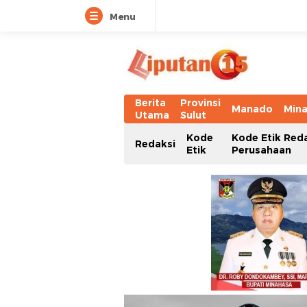
Menu
Berita
Provinsi
Manado
Min
Utama
Sulut
Kode
Kode Etik Red
Redaksi
Etik
Perusahaan