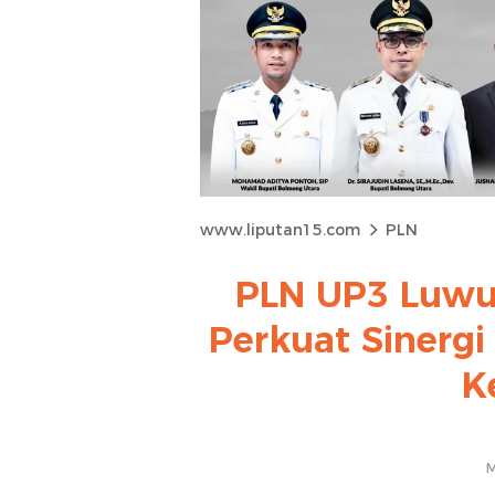
www.liputan15.com
PLN
PLN UP3 Luwu
Perkuat Sinergi
K
M