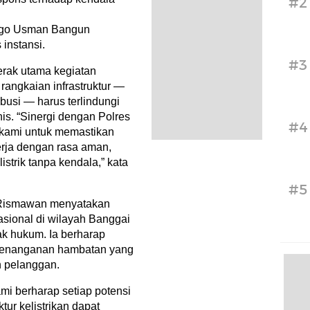
#2
ggo Usman Bangun
 instansi.
#3
erak utama kegiatan
rangkaian infrastruktur —
ibusi — harus terlindungi
is. “Sinergi dengan Polres
#4
 kami untuk memastikan
erja dengan rasa aman,
strik tanpa kendala,” kata
#5
Rismawan menyatakan
asional di wilayah Banggai
k hukum. Ia berharap
 penanganan hambatan yang
 pelanggan.
ami berharap setiap potensi
ur kelistrikan dapat