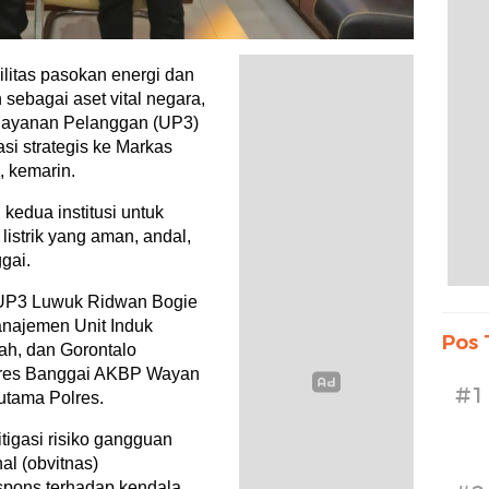
itas pasokan energi dan
 sebagai aset vital negara,
elayanan Pelanggan (UP3)
i strategis ke Markas
, kemarin.
edua institusi untuk
istrik yang aman, andal,
gai.
UP3 Luwuk Ridwan Bogie
najemen Unit Induk
Pos 
gah, dan Gorontalo
olres Banggai AKBP Wayan
#1
utama Polres.
igasi risiko gangguan
al (obvitnas)
espons terhadap kendala