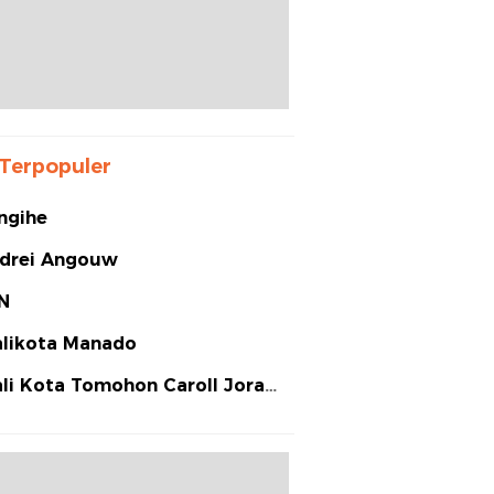
Terpopuler
ngihe
drei Angouw
N
likota Manado
li Kota Tomohon Caroll Joram
arias Senduk