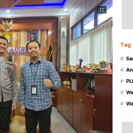
Tag 
#
Sa
#
An
#
PL
#
Wa
#
Wa
Az