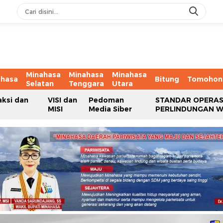
Minahasa
Minahasa
Minahasa
ahasa
Bitung
Tomohon
Selatan
Tenggara
Utara
aksi dan
VISI dan
Pedoman
STANDAR OPERAS
MISI
Media Siber
PERLINDUNGAN 