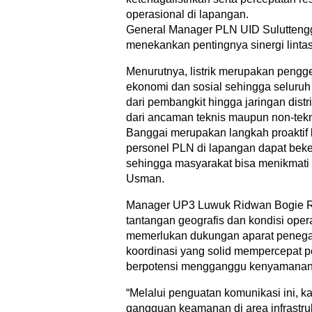
operasional di lapangan.
General Manager PLN UID Sulutten
menekankan pentingnya sinergi lintas
Menurutnya, listrik merupakan pengg
ekonomi dan sosial sehingga seluruh 
dari pembangkit hingga jaringan distr
dari ancaman teknis maupun non-tekn
Banggai merupakan langkah proaktif
personel PLN di lapangan dapat bek
sehingga masyarakat bisa menikmati li
Usman.
Manager UP3 Luwuk Ridwan Bogie 
tantangan geografis dan kondisi oper
memerlukan dukungan aparat penega
koordinasi yang solid mempercepat
berpotensi mengganggu kenyamanan
“Melalui penguatan komunikasi ini, k
gangguan keamanan di area infrastrukt