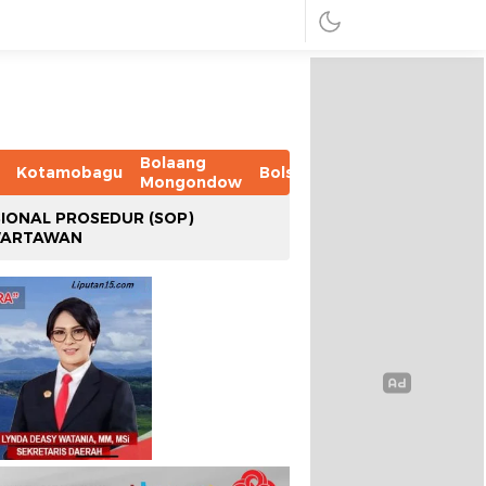
Bolaang
Kotamobagu
Bolsel
Bolmut
Boltim
B
Mongondow
IONAL PROSEDUR (SOP)
WARTAWAN