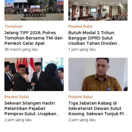
Tomohon
Provinsi Sulut
Jelang TIFF 2026, Polres
Butuh Modal 3 Triliun,
Tomohon Bersama TNI dan
Banggar DPRD Sulut
Pemkot Gelar Apel
Usulkan Tahan Dividen
Kesiapan Pengamanan
Rp79 Miliar untuk Perkuat
36 menit yang lalu
1 jam yang lalu
Modal
Provinsi Sulut
Provinsi Sulut
Sekwan Silangen Hadiri
Tiga Jabatan Kabag di
Pelantikan Pejabat
Sekretariat Dewan Sulut
Pemprov Sulut, Ucapkan
Kosong, Sekwan Tunjuk Plh
Selamat kepada Jahja
setelah Konsultasi ke BKD
2 jam yang lalu
2 jam yang lalu
Rondonuwu