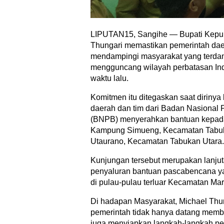
LIPUTAN15, Sangihe — Bupati Kepu
Thungari memastikan pemerintah daer
mendampingi masyarakat yang terd
mengguncang wilayah perbatasan Ind
waktu lalu.
Komitmen itu ditegaskan saat dirinya
daerah dan tim dari Badan Nasiona
(BNPB) menyerahkan bantuan kepada
Kampung Simueng, Kecamatan Tabuk
Utaurano, Kecamatan Tabukan Utara.
Kunjungan tersebut merupakan lanjut
penyaluran bantuan pascabencana y
di pulau-pulau terluar Kecamatan Mar
Di hadapan Masyarakat, Michael Th
pemerintah tidak hanya datang memba
juga menyiapkan langkah-langkah pe