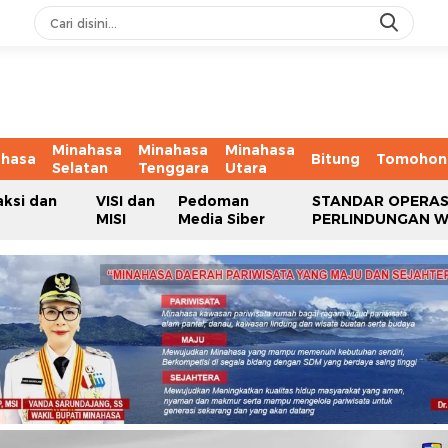
Minahasa
Minahasa
Minahasa
ahasa
Bitung
Tomohon
Selatan
Tenggara
Utara
aksi dan
VISI dan
Pedoman
STANDAR OPERAS
MISI
Media Siber
PERLINDUNGAN 