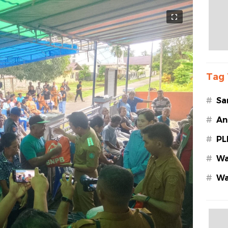
Tag 
#
Sa
#
An
#
PL
#
Wa
#
Wa
Az