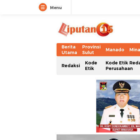
Menu
Berita
Provinsi
Manado
Min
Utama
Sulut
Kode
Kode Etik Red
Redaksi
Etik
Perusahaan