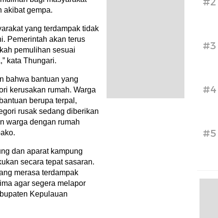
#2
 akibat gempa.
arakat yang terdampak tidak
ni. Pemerintah akan terus
#3
gkah pemulihan sesuai
,” kata Thungari.
an bahwa bantuan yang
#4
ori kerusakan rumah. Warga
antuan berupa terpal,
tegori rusak sedang diberikan
kan warga dengan rumah
#5
ako.
aung dan aparat kampung
ukan secara tepat sasaran.
yang merasa terdampak
rima agar segera melapor
abupaten Kepulauan