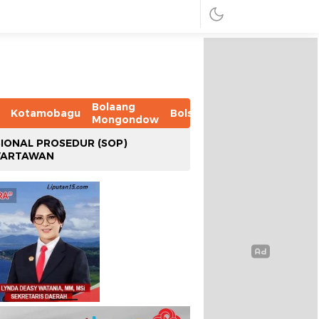
Bolaang
Kotamobagu
Bolsel
Bolmut
Boltim
B
Mongondow
IONAL PROSEDUR (SOP)
WARTAWAN