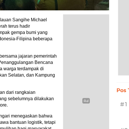
lauan Sangihe Michael
ah terus hadir
ampak gempa bumi yang
onesia-Filipina beberapa
 bersama jajaran pemerintah
l Penanggulangan Bencana
 warga terdampak di
an Selatan, dan Kampung
Pos 
an dari rangkaian
ang sebelumnya dilakukan
#1
ore.
ungari menegaskan bahwa
wa bantuan logistik, tetapi
mulihan bagi masyarakat