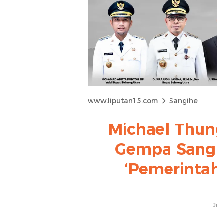
www.liputan15.com
Sangihe
Michael Thun
Gempa Sangi
‘Pemerintah
J