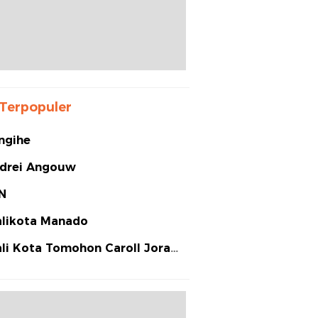
Terpopuler
ngihe
drei Angouw
N
likota Manado
li Kota Tomohon Caroll Joram
arias Senduk