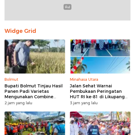
Widge Grid
Bolmut
Minahasa Utara
Bupati Bolmut Tinjau Hasil
Jalan Sehat Warnai
Panen Padi Varietas
Pembukaan Peringatan
Mengunakan Combine
HUT RI ke-81 di Likupang
Harvester
Barat
2 jam yang lalu
3 jam yang lalu