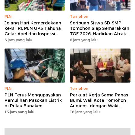
PLN
Tamohon
Jelang Hari Kemerdekaan
Seribuan Siswa SD-SMP
ke-81 RI, PLN UP3 Tahuna
Tomohon Siap Semarakkan
Gelar Apel dan Inspeksi
TOF 2026, Hadirkan Atraksi
Peralatan Guna Pastikan
Kolosal dan Harmoni Seni
6 jam yang lalu
6 jam yang lalu
Keandalan Listrik
Budaya
Kepulauan Nusa Utara
PLN
Tomohon
PLN Terus Mengupayakan
Perkuat Kerja Sama Panas
Pemulihan Pasokan Listrik
Bumi, Wali Kota Tomohon
di Pulau Bunaken
Audiensi dengan Wakil
Dubes Selandia Baru
13 jam yang lalu
16 jam yang lalu