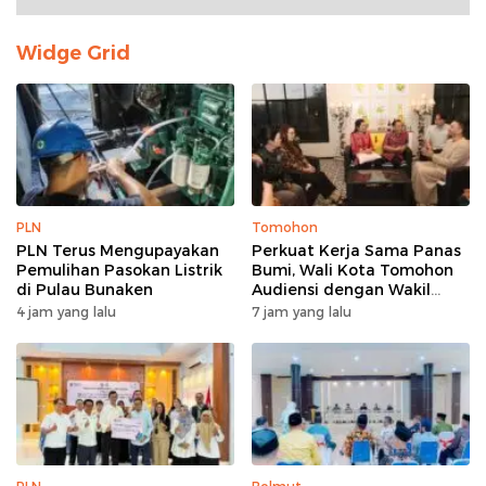
Widge Grid
PLN
Tomohon
PLN Terus Mengupayakan
Perkuat Kerja Sama Panas
Pemulihan Pasokan Listrik
Bumi, Wali Kota Tomohon
di Pulau Bunaken
Audiensi dengan Wakil
Dubes Selandia Baru
4 jam yang lalu
7 jam yang lalu