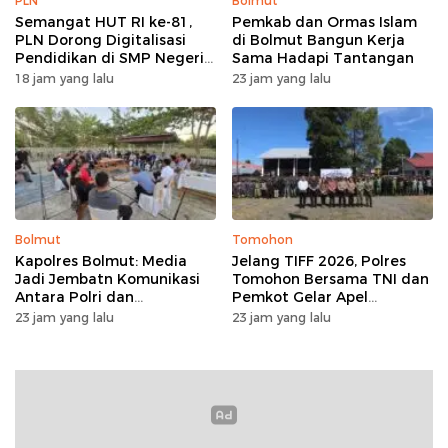
PLN
Bolmut
Semangat HUT RI ke-81,
Pemkab dan Ormas Islam
PLN Dorong Digitalisasi
di Bolmut Bangun Kerja
Pendidikan di SMP Negeri
Sama Hadapi Tantangan
1 Palu Lewat Program TJSL
18 jam yang lalu
23 jam yang lalu
Bolmut
Tomohon
Kapolres Bolmut: Media
Jelang TIFF 2026, Polres
Jadi Jembatn Komunikasi
Tomohon Bersama TNI dan
Antara Polri dan
Pemkot Gelar Apel
Masyarakat
Kesiapan Pengamanan
23 jam yang lalu
23 jam yang lalu