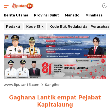
Berita Utama
Provinsi Sulut
Manado
Minahasa
Redaksi
Kode Etik
Kode Etik Redaksi dan Perusahaa
www.liputan15.com
Sangihe
Gaghana Lantik empat Pejabat
Kapitalaung