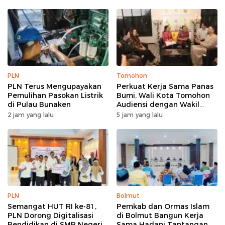
PLN
Tomohon
PLN Terus Mengupayakan
Perkuat Kerja Sama Panas
Pemulihan Pasokan Listrik
Bumi, Wali Kota Tomohon
di Pulau Bunaken
Audiensi dengan Wakil
Dubes Selandia Baru
2 jam yang lalu
5 jam yang lalu
PLN
Bolmut
Semangat HUT RI ke-81,
Pemkab dan Ormas Islam
PLN Dorong Digitalisasi
di Bolmut Bangun Kerja
Pendidikan di SMP Negeri
Sama Hadapi Tantangan