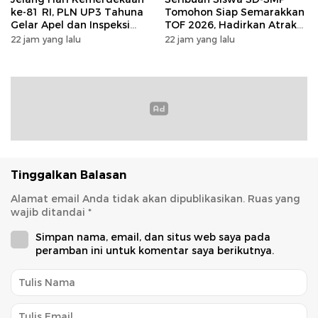
ke-81 RI, PLN UP3 Tahuna
Tomohon Siap Semarakkan
Gelar Apel dan Inspeksi
TOF 2026, Hadirkan Atraksi
Peralatan Guna Pastikan
Kolosal dan Harmoni Seni
22 jam yang lalu
22 jam yang lalu
Keandalan Listrik
Budaya
Kepulauan Nusa Utara
Tinggalkan Balasan
Alamat email Anda tidak akan dipublikasikan.
Ruas yang
wajib ditandai
*
Simpan nama, email, dan situs web saya pada
peramban ini untuk komentar saya berikutnya.