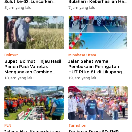
Sulut ke-62, Luncurkan
Bulahari : Keberhasilan Hari
Program Keringanan Pajak
Ini Bukan Garis Akhir Tapi
3 jam yang lalu
7 jam yang lalu
dan Penanaman 2.051 Bibit
Awal Dari Proses
Kelapa
Bolmut
Minahasa Utara
Bupati Bolmut Tinjau Hasil
Jalan Sehat Warnai
Panen Padi Varietas
Pembukaan Peringatan
Mengunakan Combine
HUT RI ke-81 di Likupang
Harvester
Barat
18 jam yang lalu
19 jam yang lalu
PLN
Tamohon
Jelang Hari Kemerdekaan
Seribuan Siswa SD-SMP