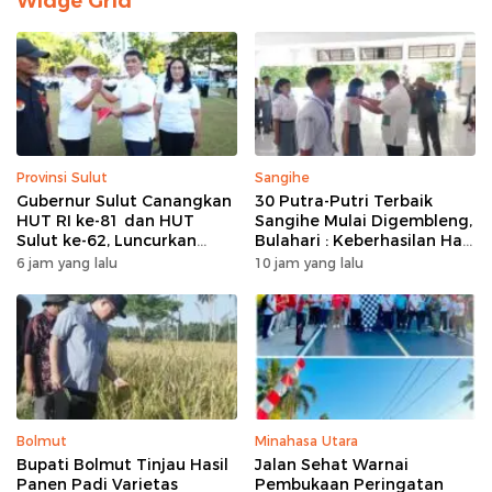
Widge Grid
Provinsi Sulut
Sangihe
Gubernur Sulut Canangkan
30 Putra-Putri Terbaik
HUT RI ke-81 dan HUT
Sangihe Mulai Digembleng,
Sulut ke-62, Luncurkan
Bulahari : Keberhasilan Hari
Program Keringanan Pajak
Ini Bukan Garis Akhir Tapi
6 jam yang lalu
10 jam yang lalu
dan Penanaman 2.051 Bibit
Awal Dari Proses
Kelapa
Bolmut
Minahasa Utara
Bupati Bolmut Tinjau Hasil
Jalan Sehat Warnai
Panen Padi Varietas
Pembukaan Peringatan