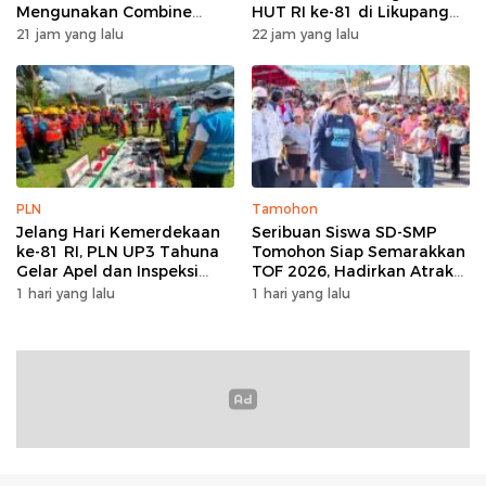
Mengunakan Combine
HUT RI ke-81 di Likupang
Harvester
Barat
21 jam yang lalu
22 jam yang lalu
PLN
Tamohon
Jelang Hari Kemerdekaan
Seribuan Siswa SD-SMP
ke-81 RI, PLN UP3 Tahuna
Tomohon Siap Semarakkan
Gelar Apel dan Inspeksi
TOF 2026, Hadirkan Atraksi
Peralatan Guna Pastikan
Kolosal dan Harmoni Seni
1 hari yang lalu
1 hari yang lalu
Keandalan Listrik
Budaya
Kepulauan Nusa Utara