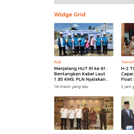
Widge Grid
PLN
Tomo
Menjelang HUT RI ke-81:
H-2 T
Bentangkan Kabel Laut
Capai
1,95 KMS, PLN Nyalakan
Float
Listrik Perdana di Pulau
Parad
18 menit yang lalu
5 jam y
Dudepo dan Tuntaskan
Ludes
100 Persen Rasio Desa
Berlistrik Provinsi
Gorontalo