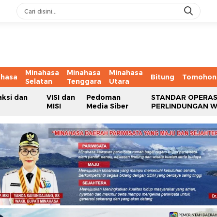
Minahasa
Minahasa
Minahasa
ahasa
Bitung
Tomohon
Selatan
Tenggara
Utara
aksi dan
VISI dan
Pedoman
STANDAR OPERAS
MISI
Media Siber
PERLINDUNGAN 