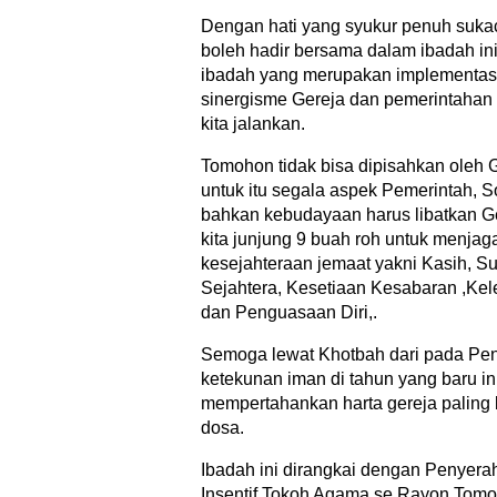
Dengan hati yang syukur penuh sukac
boleh hadir bersama dalam ibadah in
ibadah yang merupakan implementasi 
sinergisme Gereja dan pemerintahan
kita jalankan.
Tomohon tidak bisa dipisahkan oleh Ge
untuk itu segala aspek Pemerintah, S
bahkan kebudayaan harus libatkan Ger
kita junjung 9 buah roh untuk menjag
kesejahteraan jemaat yakni Kasih, S
Sejahtera, Kesetiaan Kesabaran ,K
dan Penguasaan Diri,.
Semoga lewat Khotbah dari pada Pen
ketekunan iman di tahun yang baru ini
mempertahankan harta gereja paling
dosa.
Ibadah ini dirangkai dengan Penyera
Insentif Tokoh Agama se Rayon Tom