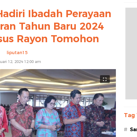
Hadiri Ibadah Perayaan
uran Tahun Baru 2024
sus Rayon Tomohon
liputan15
uari 12, 2024 12:00 am
Tag 
#
Sa