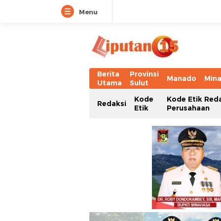
Menu
Berita
Provinsi
Manado
Min
Utama
Sulut
Kode
Kode Etik Red
Redaksi
Etik
Perusahaan