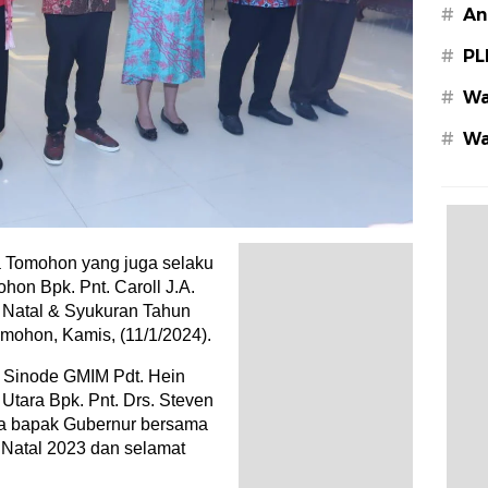
#
An
#
PL
#
Wa
#
Wa
Az
omohon yang juga selaku
on Bpk. Pnt. Caroll J.A.
 Natal & Syukuran Tahun
ohon, Kamis, (11/1/2024).
 Sinode GMIM Pdt. Hein
Utara Bpk. Pnt. Drs. Steven
a bapak Gubernur bersama
 Natal 2023 dan selamat