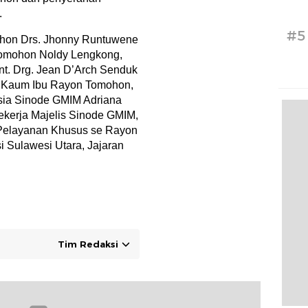
.
#5
ohon Drs. Jhonny Runtuwene
omohon Noldy Lengkong,
t. Drg. Jean D’Arch Senduk
a Kaum Ibu Rayon Tomohon,
sia Sinode GMIM Adriana
erja Majelis Sinode GMIM,
elayanan Khusus se Rayon
i Sulawesi Utara, Jajaran
Tim Redaksi