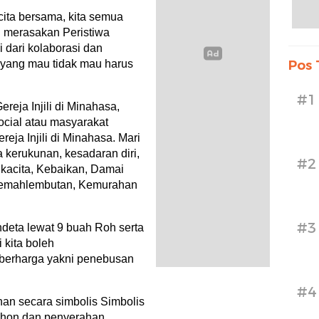
ita bersama, kita semua
i merasakan Peristiwa
dari kolaborasi dan
 yang mau tidak mau harus
Pos 
#1
reja Injili di Minahasa,
ocial atau masyarakat
eja Injili di Minahasa. Mari
a kerukunan, kesadaran diri,
#2
ukacita, Kebaikan, Damai
elemahlembutan, Kemurahan
#3
deta lewat 9 buah Roh serta
 kita boleh
 berharga yakni penebusan
#4
han secara simbolis Simbolis
ohon dan penyerahan