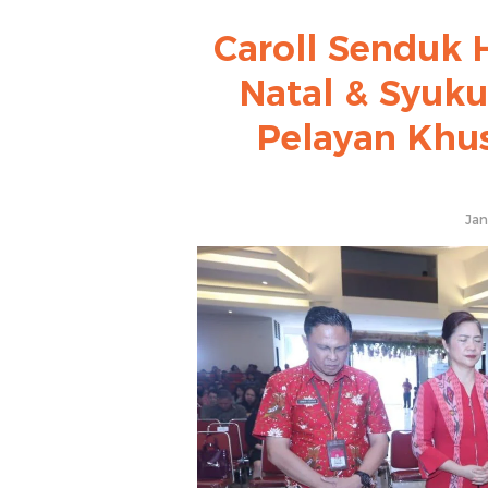
Caroll Senduk 
Natal & Syuk
Pelayan Khu
Jan