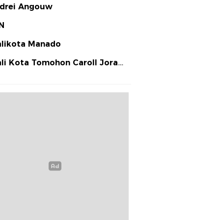
drei Angouw
N
likota Manado
li Kota Tomohon Caroll Joram
arias Senduk