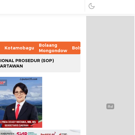
Bolaang
Kotamobagu
Bolsel
Bolmut
Boltim
B
Mongondow
IONAL PROSEDUR (SOP)
WARTAWAN