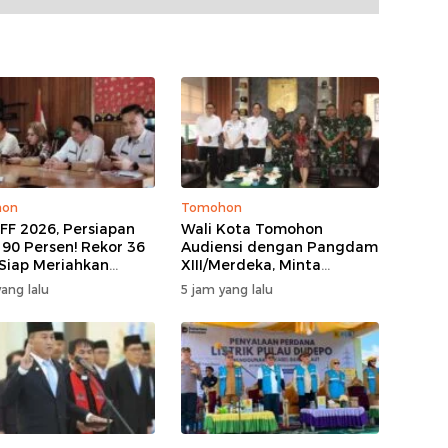
hon
Tomohon
IFF 2026, Persiapan
Wali Kota Tomohon
 90 Persen! Rekor 36
Audiensi dengan Pangdam
 Siap Meriahkan
XIII/Merdeka, Minta
e Bunga, Kursi VIP
Dukungan Keamanan
ang lalu
5 jam yang lalu
 Terjual
untuk TIFF 2026