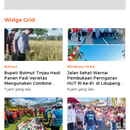
Widge Grid
Bolmut
Minahasa Utara
Bupati Bolmut Tinjau Hasil
Jalan Sehat Warnai
Panen Padi Varietas
Pembukaan Peringatan
Mengunakan Combine
HUT RI ke-81 di Likupang
Harvester
Barat
7 jam yang lalu
8 jam yang lalu