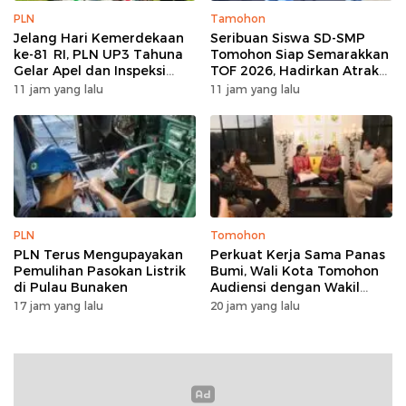
PLN
Tamohon
Jelang Hari Kemerdekaan
Seribuan Siswa SD-SMP
ke-81 RI, PLN UP3 Tahuna
Tomohon Siap Semarakkan
Gelar Apel dan Inspeksi
TOF 2026, Hadirkan Atraksi
Peralatan Guna Pastikan
Kolosal dan Harmoni Seni
11 jam yang lalu
11 jam yang lalu
Keandalan Listrik
Budaya
Kepulauan Nusa Utara
PLN
Tomohon
PLN Terus Mengupayakan
Perkuat Kerja Sama Panas
Pemulihan Pasokan Listrik
Bumi, Wali Kota Tomohon
di Pulau Bunaken
Audiensi dengan Wakil
Dubes Selandia Baru
17 jam yang lalu
20 jam yang lalu