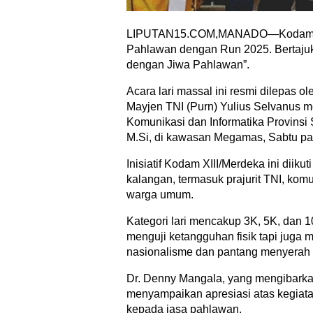
LIPUTAN15.COM,MANADO—Kodam Me
Pahlawan dengan Run 2025. Bertajuk
dengan Jiwa Pahlawan”.
Acara lari massal ini resmi dilepas 
Mayjen TNI (Purn) Yulius Selvanus m
Komunikasi dan Informatika Provinsi 
M.Si, di kawasan Megamas, Sabtu pa
Inisiatif Kodam XIII/Merdeka ini diikut
kalangan, termasuk prajurit TNI, komu
warga umum.
Kategori lari mencakup 3K, 5K, dan 1
menguji ketangguhan fisik tapi juga 
nasionalisme dan pantang menyerah 
Dr. Denny Mangala, yang mengibarkan
menyampaikan apresiasi atas kegiat
kepada jasa pahlawan.