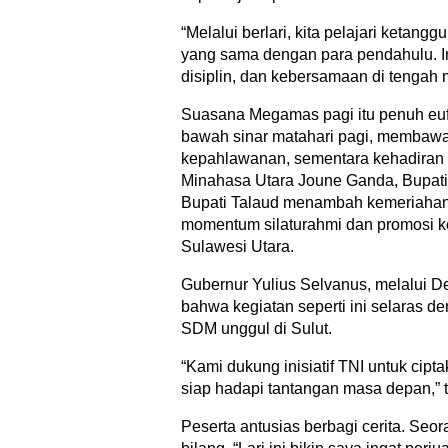
“Melalui berlari, kita pelajari ketan
yang sama dengan para pendahulu. Ini
disiplin, dan kebersamaan di tengah 
Suasana Megamas pagi itu penuh eufor
bawah sinar matahari pagi, membaw
kepahlawanan, sementara kehadiran t
Minahasa Utara Joune Ganda, Bupati
Bupati Talaud menambah kemeriahan. 
momentum silaturahmi dan promosi k
Sulawesi Utara.
Gubernur Yulius Selvanus, melalui 
bahwa kegiatan seperti ini selaras 
SDM unggul di Sulut.
“Kami dukung inisiatif TNI untuk cip
siap hadapi tantangan masa depan,”
Peserta antusias berbagi cerita. Seo