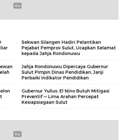
D
Sekwan Silangen Hadiri Pelantikan
liar
Pejabat Pemprov Sulut, Ucapkan Selamat
kepada Jahja Rondonuwu
 Dewan
Jahja Rondonuwu Dipercaya Gubernur
elah
Sulut Pimpin Dinas Pendidikan, Janji
Perbaiki Indikator Pendidikan
selon
Gubernur Yulius: El Nino Butuh Mitigasi
t
Preventif — Lima Arahan Percepat
Kesiapsiagaan Sulut