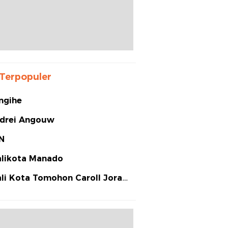
Terpopuler
ngihe
drei Angouw
N
likota Manado
li Kota Tomohon Caroll Joram
arias Senduk