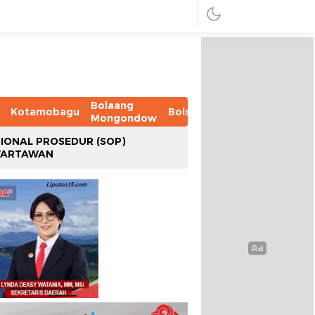
Bolaang
Kotamobagu
Bolsel
Bolmut
Boltim
B
Mongondow
IONAL PROSEDUR (SOP)
WARTAWAN