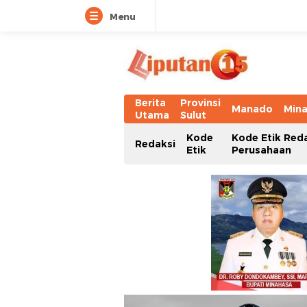
Menu
Berita
Provinsi
Manado
Min
Utama
Sulut
Kode
Kode Etik Red
Redaksi
Etik
Perusahaan