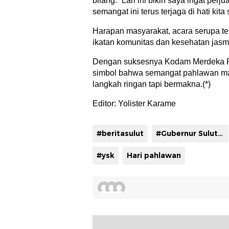
bilang. “Lari ini bikin saya ingat pe
semangat ini terus terjaga di hati kit
Harapan masyarakat, acara serupa ter
ikatan komunitas dan kesehatan jasm
Dengan suksesnya Kodam Merdeka Ru
simbol bahwa semangat pahlawan mas
langkah ringan tapi bermakna.(*)
Editor: Yolister Karame
#beritasulut
#Gubernur Sulut Yulius Selvanus
#ysk
Hari pahlawan