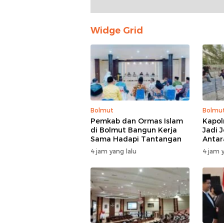
Widge Grid
Bolmut
Bolmu
Pemkab dan Ormas Islam
Kapol
di Bolmut Bangun Kerja
Jadi 
Sama Hadapi Tantangan
Antar
Masya
4 jam yang lalu
4 jam y