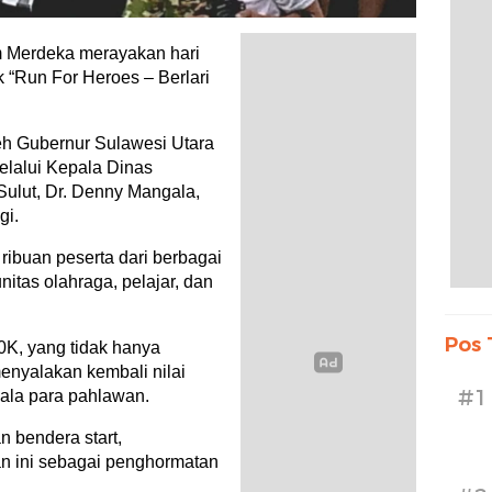
rdeka merayakan hari
 “Run For Heroes – Berlari
oleh Gubernur Sulawesi Utara
elalui Kepala Dinas
Sulut, Dr. Denny Mangala,
gi.
i ribuan peserta dari berbagai
nitas olahraga, pelajar, dan
Pos 
0K, yang tidak hanya
menyalakan kembali nilai
#1
ala para pahlawan.
 bendera start,
an ini sebagai penghormatan