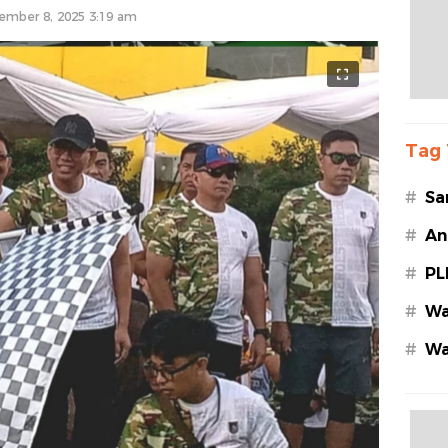
ember 8, 2025 3:19 am
Tag 
#
Sa
#
An
#
PL
#
Wa
#
Wa
Az