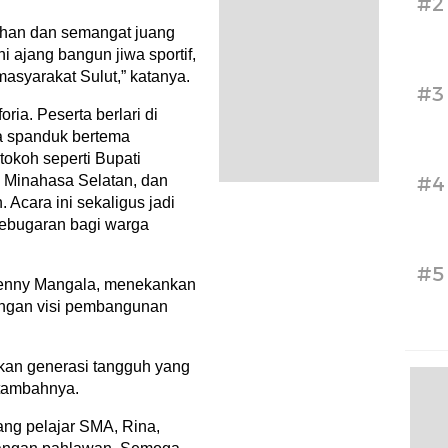
#2
gguhan dan semangat juang
 ajang bangun jiwa sportif,
masyarakat Sulut,” katanya.
#3
ia. Peserta berlari di
a spanduk bertema
okoh seperti Bupati
#4
 Minahasa Selatan, dan
Acara ini sekaligus jadi
ebugaran bagi warga
#5
Denny Mangala, menekankan
dengan visi pembangunan
takan generasi tangguh yang
 tambahnya.
rang pelajar SMA, Rina,