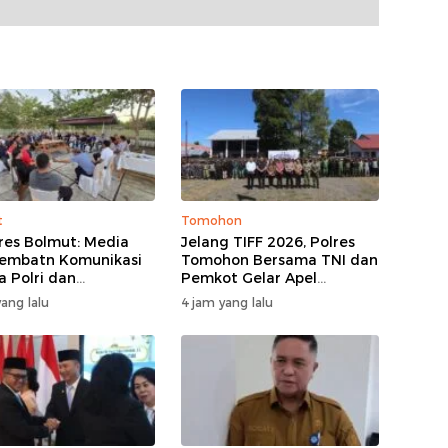
t
Tomohon
res Bolmut: Media
Jelang TIFF 2026, Polres
Jembatn Komunikasi
Tomohon Bersama TNI dan
a Polri dan
Pemkot Gelar Apel
rakat
Kesiapan Pengamanan
ang lalu
4 jam yang lalu