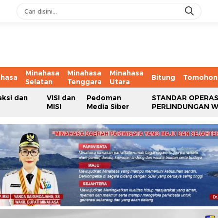
Minahasa
Minahasa
Minahasa
ahasa
Bitung
Tomohon
Selatan
Tenggara
Utara
aksi dan
VISI dan
Pedoman
STANDAR OPERAS
MISI
Media Siber
PERLINDUNGAN 