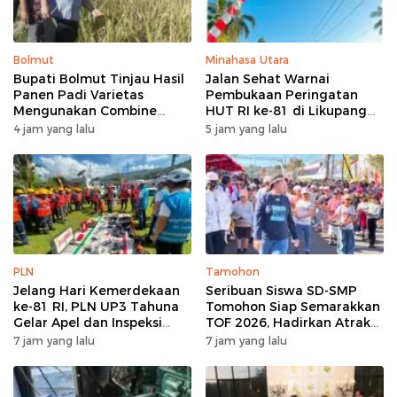
Bolmut
Minahasa Utara
Bupati Bolmut Tinjau Hasil
Jalan Sehat Warnai
Panen Padi Varietas
Pembukaan Peringatan
Mengunakan Combine
HUT RI ke-81 di Likupang
Harvester
Barat
4 jam yang lalu
5 jam yang lalu
PLN
Tamohon
Jelang Hari Kemerdekaan
Seribuan Siswa SD-SMP
ke-81 RI, PLN UP3 Tahuna
Tomohon Siap Semarakkan
Gelar Apel dan Inspeksi
TOF 2026, Hadirkan Atraksi
Peralatan Guna Pastikan
Kolosal dan Harmoni Seni
7 jam yang lalu
7 jam yang lalu
Keandalan Listrik
Budaya
Kepulauan Nusa Utara