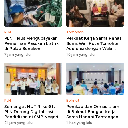
PLN
Tomohon
PLN Terus Mengupayakan
Perkuat Kerja Sama Panas
Pemulihan Pasokan Listrik
Bumi, Wali Kota Tomohon
di Pulau Bunaken
Audiensi dengan Wakil
Dubes Selandia Baru
7 jam yang lalu
10 jam yang lalu
PLN
Bolmut
Semangat HUT RI ke-81,
Pemkab dan Ormas Islam
PLN Dorong Digitalisasi
di Bolmut Bangun Kerja
Pendidikan di SMP Negeri
Sama Hadapi Tantangan
1 Palu Lewat Program TJSL
21 jam yang lalu
1 hari yang lalu