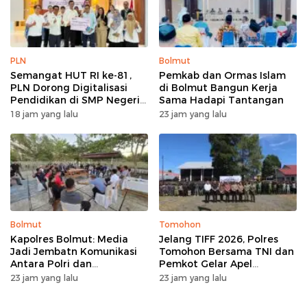
PLN
Bolmut
Semangat HUT RI ke-81,
Pemkab dan Ormas Islam
PLN Dorong Digitalisasi
di Bolmut Bangun Kerja
Pendidikan di SMP Negeri
Sama Hadapi Tantangan
1 Palu Lewat Program TJSL
18 jam yang lalu
23 jam yang lalu
Bolmut
Tomohon
Kapolres Bolmut: Media
Jelang TIFF 2026, Polres
Jadi Jembatn Komunikasi
Tomohon Bersama TNI dan
Antara Polri dan
Pemkot Gelar Apel
Masyarakat
Kesiapan Pengamanan
23 jam yang lalu
23 jam yang lalu