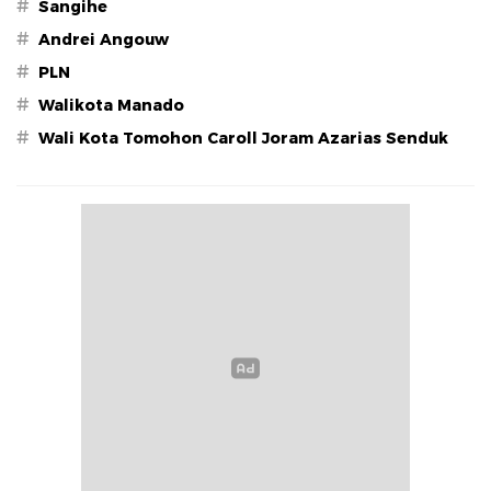
#
Sangihe
#
Andrei Angouw
#
PLN
#
Walikota Manado
#
Wali Kota Tomohon Caroll Joram Azarias Senduk