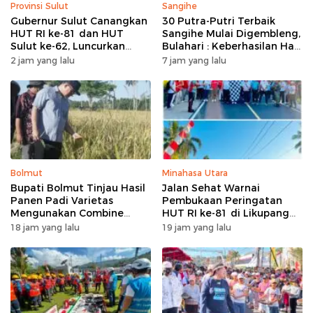
Provinsi Sulut
Sangihe
Gubernur Sulut Canangkan
30 Putra-Putri Terbaik
HUT RI ke-81 dan HUT
Sangihe Mulai Digembleng,
Sulut ke-62, Luncurkan
Bulahari : Keberhasilan Hari
Program Keringanan Pajak
Ini Bukan Garis Akhir Tapi
2 jam yang lalu
7 jam yang lalu
dan Penanaman 2.051 Bibit
Awal Dari Proses
Kelapa
Bolmut
Minahasa Utara
Bupati Bolmut Tinjau Hasil
Jalan Sehat Warnai
Panen Padi Varietas
Pembukaan Peringatan
Mengunakan Combine
HUT RI ke-81 di Likupang
Harvester
Barat
18 jam yang lalu
19 jam yang lalu