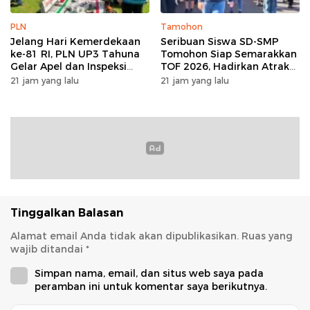
PLN
Tamohon
Jelang Hari Kemerdekaan
Seribuan Siswa SD-SMP
ke-81 RI, PLN UP3 Tahuna
Tomohon Siap Semarakkan
Gelar Apel dan Inspeksi
TOF 2026, Hadirkan Atraksi
Peralatan Guna Pastikan
Kolosal dan Harmoni Seni
21 jam yang lalu
21 jam yang lalu
Keandalan Listrik
Budaya
Kepulauan Nusa Utara
Tinggalkan Balasan
Alamat email Anda tidak akan dipublikasikan.
Ruas yang
wajib ditandai
*
Simpan nama, email, dan situs web saya pada
peramban ini untuk komentar saya berikutnya.