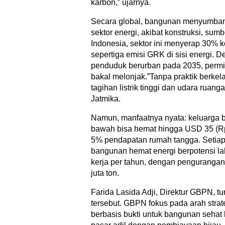
karbon,” ujarnya.
Secara global, bangunan menyumban
sektor energi, akibat konstruksi, sumb
Indonesia, sektor ini menyerap 30% k
sepertiga emisi GRK di sisi energi. 
penduduk berurban pada 2035, permin
bakal melonjak.”Tanpa praktik berkel
tagihan listrik tinggi dan udara ruang
Jatmika.
Namun, manfaatnya nyata: keluarga
bawah bisa hemat hingga USD 35 (R
5% pendapatan rumah tangga. Setiap 
bangunan hemat energi berpotensi la
kerja per tahun, dengan pengurangan
juta ton.
Farida Lasida Adji, Direktur GBPN, t
tersebut. GBPN fokus pada arah strate
berbasis bukti untuk bangunan sehat 