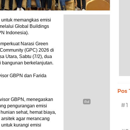
 untuk memangkas emisi
elalui Global Buildings
N Indonesia).
mperkuat Narasi Green
s Community (GPC) 2026 di
a Utara, Sabtu (7/2), dua
 bangunan berkelanjutan.
dvisor GBPN dan Farida
Pos 
Advisor GBPN, menegaskan
#1
kung pengurangan emisi
hunian sehat, hemat biaya,
 arsitek agar merancang
l untuk kurangi emisi