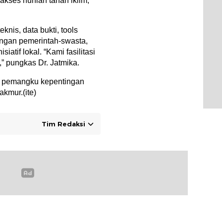
akses hunian tahan iklim,
nis, data bukti, tools
engan pemerintah-swasta,
iatif lokal. “Kami fasilitasi
,” pungkas Dr. Jatmika.
gi pemangku kepentingan
akmur.(ite)
Tim Redaksi