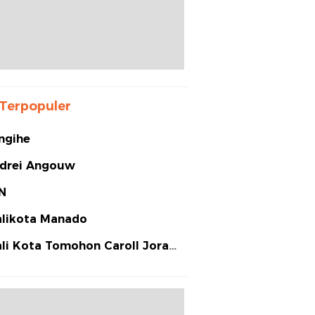
Terpopuler
ngihe
drei Angouw
N
likota Manado
li Kota Tomohon Caroll Joram
arias Senduk