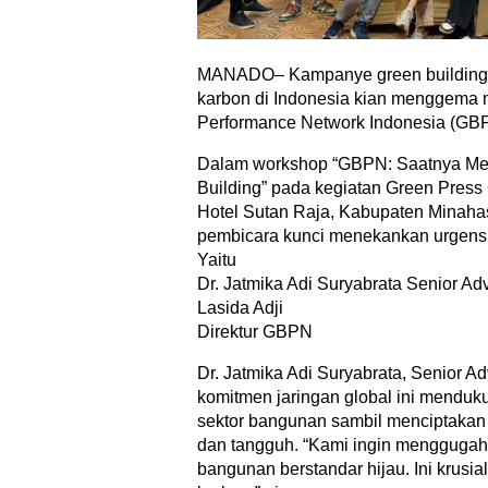
MANADO– Kampanye green building
karbon di Indonesia kian menggema m
Performance Network Indonesia (GBP
Dalam workshop “GBPN: Saatnya Me
Building” pada kegiatan Green Pres
Hotel Sutan Raja, Kabupaten Minahas
pembicara kunci menekankan urgensi
Yaitu
Dr. Jatmika Adi Suryabrata Senior A
Lasida Adji
Direktur GBPN
Dr. Jatmika Adi Suryabrata, Senior 
komitmen jaringan global ini mendu
sektor bangunan sambil menciptakan 
dan tangguh. “Kami ingin menggugah
bangunan berstandar hijau. Ini krusia