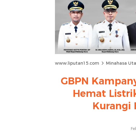
www.liputan15.com
Minahasa Uta
GBPN Kampanye
Hemat Listri
Kurangi
Fe