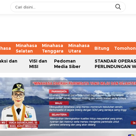
Minahasa
Minahasa
Minahasa
ahasa
Bitung
Tomohon
Selatan
Tenggara
Utara
aksi dan
VISI dan
Pedoman
STANDAR OPERAS
MISI
Media Siber
PERLINDUNGAN 