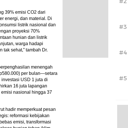
#2
g 39% emisi CO2 dari
er energi, dan material. Di
onsumsi listrik nasional dan
#3
Dengan proyeksi 70%
taan hunian dan listrik
anjutan, warga hadapi
an tak sehat,” tambah Dr.
#4
 berpenghasilan menengah
p580.000) per bulan—setara
#5
investasi USD 1 juta di
hirkan 16 juta lapangan
 emisi nasional hingga 37
urut hadir memperkuat pesan
gis: reformasi kebijakan
bebas emisi, transformasi