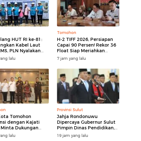
Tomohon
lang HUT RI ke-81:
H-2 TIFF 2026, Persiapan
ngkan Kabel Laut
Capai 90 Persen! Rekor 36
KMS, PLN Nyalakan
Float Siap Meriahkan
ik Perdana di Pulau
Parade Bunga, Kursi VIP
ang lalu
7 jam yang lalu
o dan Tuntaskan
Ludes Terjual
ersen Rasio Desa
trik Provinsi
talo
hon
Provinsi Sulut
Kota Tomohon
Jahja Rondonuwu
nsi dengan Kajati
Dipercaya Gubernur Sulut
, Minta Dukungan
Pimpin Dinas Pendidikan,
 untuk TIFF 2026
Janji Perbaiki Indikator
ang lalu
19 jam yang lalu
Pendidikan