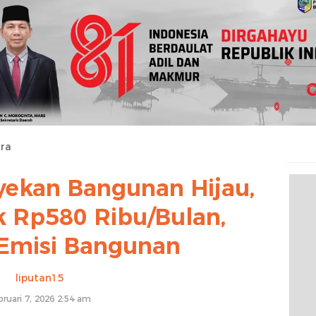
ra
kan Bangunan Hijau,
k Rp580 Ribu/Bulan,
 Emisi Bangunan
liputan15
bruari 7, 2026 2:54 am