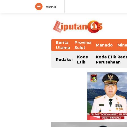
Menu
Berita
Provinsi
Manado
Min
Utama
Sulut
Kode
Kode Etik Red
Redaksi
Etik
Perusahaan