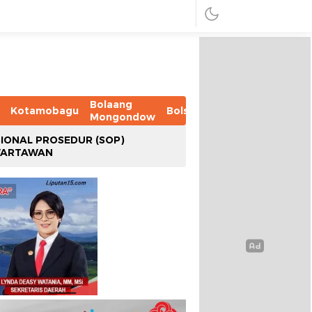
Bolaang
Kotamobagu
Bolsel
Bolmut
Boltim
B
Mongondow
IONAL PROSEDUR (SOP)
WARTAWAN