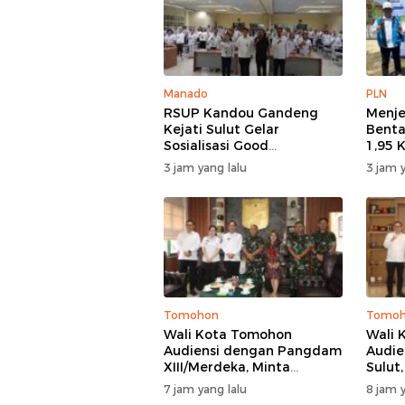
Manado
PLN
RSUP Kandou Gandeng
Menje
Kejati Sulut Gelar
Benta
Sosialisasi Good
1,95 
Governance Digital,
Listr
3 jam yang lalu
3 jam y
Kejaksaan Tegaskan
Dudep
Kepatuhan Hukum
100 P
Berlis
Goron
Tomohon
Tomo
Wali Kota Tomohon
Wali 
Audiensi dengan Pangdam
Audie
XIII/Merdeka, Minta
Sulut
Dukungan Keamanan
Hukum
7 jam yang lalu
8 jam y
untuk TIFF 2026