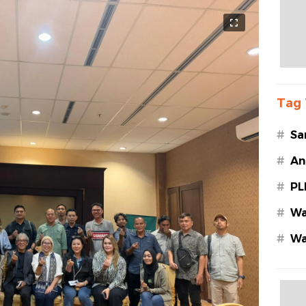
Tag 
#
Sa
#
An
#
PL
#
Wa
#
Wa
Az