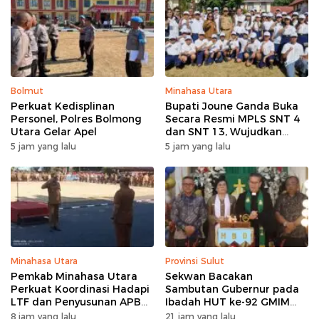
Bolmut
Minahasa Utara
Perkuat Kedisplinan
Bupati Joune Ganda Buka
Personel, Polres Bolmong
Secara Resmi MPLS SNT 4
Utara Gelar Apel
dan SNT 13, Wujudkan
Sinergi Pendidikan Menuju
5 jam yang lalu
5 jam yang lalu
Indonesia Emas 2045
Minahasa Utara
Provinsi Sulut
Pemkab Minahasa Utara
Sekwan Bacakan
Perkuat Koordinasi Hadapi
Sambutan Gubernur pada
LTF dan Penyusunan APBD
Ibadah HUT ke-92 GMIM
2027 lewat Apel Bersama
Syalom Molas: Ajakan
8 jam yang lalu
21 jam yang lalu