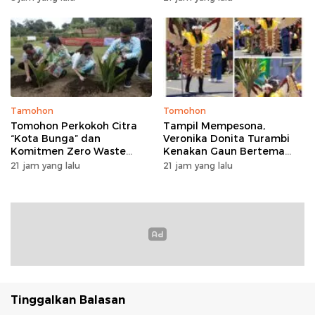
Perkuat Iman dan Sinergi
Pembangunan
Tamohon
Tomohon
Tomohon Perkokoh Citra
Tampil Mempesona,
“Kota Bunga” dan
Veronika Donita Turambi
Komitmen Zero Waste
Kenakan Gaun Bertema
lewat Penanaman Bunga
Manguni di TOF 2026
21 jam yang lalu
21 jam yang lalu
serta Launching Koperasi
Sapi Perah
Tinggalkan Balasan