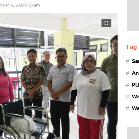
bruari 6, 2026 6:33 am
Tag 
#
Sa
#
An
#
PL
#
Wa
#
Wa
Az