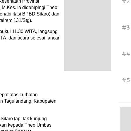
#2
Kesehatan Provinsi
, M.Kes. Ia didampingi Theo
abilitasi BPBD Sitaro) dan
telrem 131/Stg).
#3
pukul 11.30 WITA, langsung
A, dan acara selesai lancar
#4
#5
pat atas curhatan
an Tagulandang, Kabupaten
itaro tapi tak kunjung
paikan kepada Theo Umbas