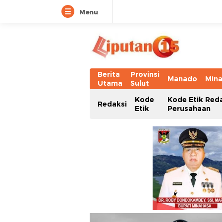
Menu
Berita
Provinsi
Manado
Min
Utama
Sulut
Kode
Kode Etik Red
Redaksi
Etik
Perusahaan