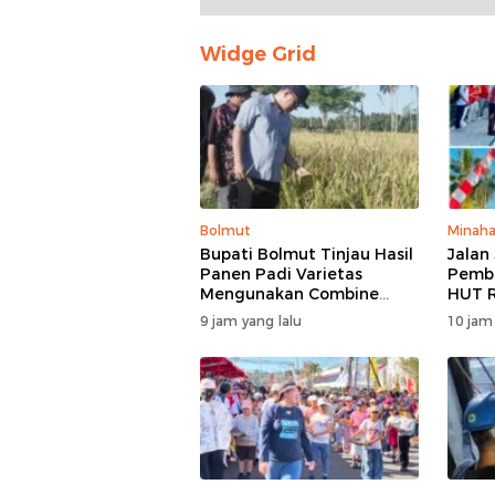
Widge Grid
Bolmut
Minaha
Bupati Bolmut Tinjau Hasil
Jalan
Panen Padi Varietas
Pembu
Mengunakan Combine
HUT R
Harvester
Barat
9 jam yang lalu
10 jam