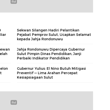
D
Sekwan Silangen Hadiri Pelantikan
liar
Pejabat Pemprov Sulut, Ucapkan Selamat
kepada Jahja Rondonuwu
 Dewan
Jahja Rondonuwu Dipercaya Gubernur
elah
Sulut Pimpin Dinas Pendidikan, Janji
Perbaiki Indikator Pendidikan
selon
Gubernur Yulius: El Nino Butuh Mitigasi
t
Preventif — Lima Arahan Percepat
Kesiapsiagaan Sulut