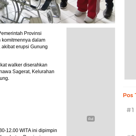
Pemerintah Provinsi
n komitmennya dalam
 akibat erupsi Gunung
gkat walker diserahkan
unawa Sagerat, Kelurahan
tung.
Pos 
#1
30-12.00 WITA ini dipimpin