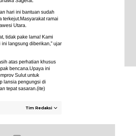
unawa Sagerat.
n hari ini bantuan sudah
terkejut.Masyarakat ramai
awesi Utara.
, tidak pake lama! Kami
 ini langsung diberikan,” ujar
sih atas perhatian khusus
mpak bencana.Upaya ini
emprov Sulut untuk
up lansia pengungsi di
 tepat sasaran.(ite)
Tim Redaksi