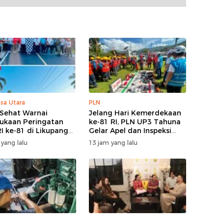
sa Utara
PLN
 Sehat Warnai
Jelang Hari Kemerdekaan
kaan Peringatan
ke-81 RI, PLN UP3 Tahuna
I ke-81 di Likupang
Gelar Apel dan Inspeksi
Peralatan Guna Pastikan
 yang lalu
13 jam yang lalu
Keandalan Listrik
Kepulauan Nusa Utara