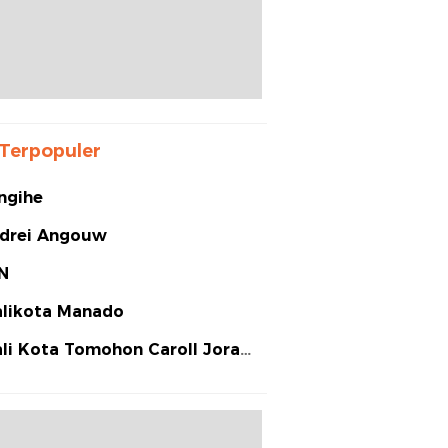
Terpopuler
ngihe
drei Angouw
N
likota Manado
li Kota Tomohon Caroll Joram
arias Senduk