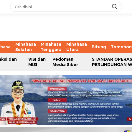
Minahasa
Minahasa
Minahasa
ahasa
Bitung
Tomohon
Selatan
Tenggara
Utara
aksi dan
VISI dan
Pedoman
STANDAR OPERAS
MISI
Media Siber
PERLINDUNGAN 