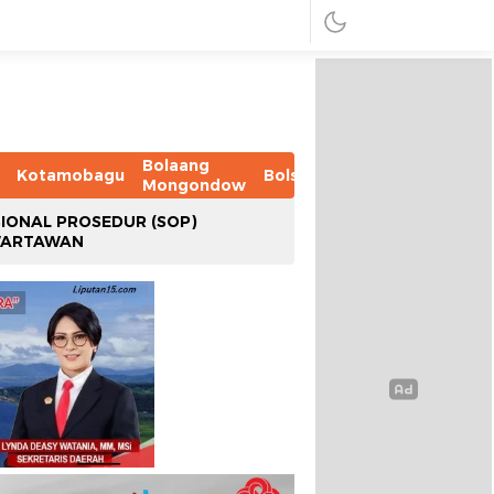
Bolaang
Kotamobagu
Bolsel
Bolmut
Boltim
B
Mongondow
IONAL PROSEDUR (SOP)
WARTAWAN