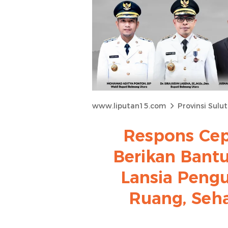
www.liputan15.com
Provinsi Sulut
Respons Cep
Berikan Bant
Lansia Peng
Ruang, Seha