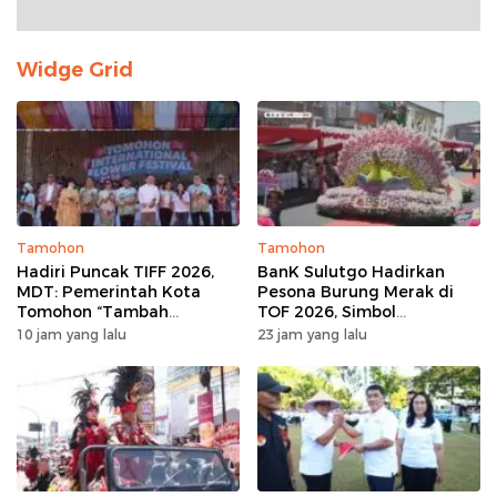
Widge Grid
Tamohon
Tamohon
Hadiri Puncak TIFF 2026,
BanK Sulutgo Hadirkan
MDT: Pemerintah Kota
Pesona Burung Merak di
Tomohon “Tambah
TOF 2026, Simbol
Mantap”, Usai Parade
Keagungan Dan
10 jam yang lalu
23 jam yang lalu
Bunga Berbagi Sembako
Kemakmuran
kepada Masyarakat