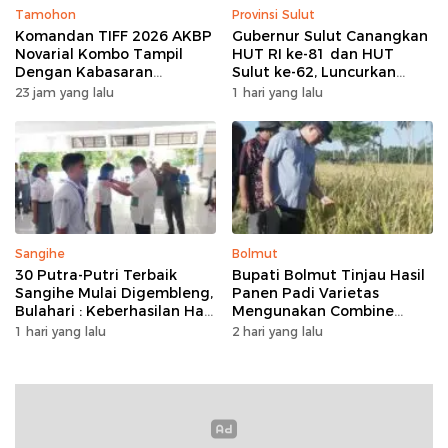
Tamohon
Provinsi Sulut
Komandan TIFF 2026 AKBP
Gubernur Sulut Canangkan
Novarial Kombo Tampil
HUT RI ke-81 dan HUT
Dengan Kabasaran
Sulut ke-62, Luncurkan
Minahasa, Padukan Tugas
Program Keringanan Pajak
23 jam yang lalu
1 hari yang lalu
Dan Budaya
dan Penanaman 2.051 Bibit
Kelapa
Sangihe
Bolmut
30 Putra-Putri Terbaik
Bupati Bolmut Tinjau Hasil
Sangihe Mulai Digembleng,
Panen Padi Varietas
Bulahari : Keberhasilan Hari
Mengunakan Combine
Ini Bukan Garis Akhir Tapi
Harvester
1 hari yang lalu
2 hari yang lalu
Awal Dari Proses