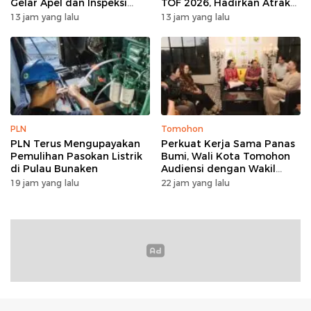
Gelar Apel dan Inspeksi
TOF 2026, Hadirkan Atraksi
Peralatan Guna Pastikan
Kolosal dan Harmoni Seni
13 jam yang lalu
13 jam yang lalu
Keandalan Listrik
Budaya
Kepulauan Nusa Utara
PLN
Tomohon
PLN Terus Mengupayakan
Perkuat Kerja Sama Panas
Pemulihan Pasokan Listrik
Bumi, Wali Kota Tomohon
di Pulau Bunaken
Audiensi dengan Wakil
Dubes Selandia Baru
19 jam yang lalu
22 jam yang lalu