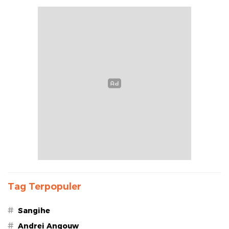
Tag Terpopuler
#
Sangihe
#
Andrei Angouw