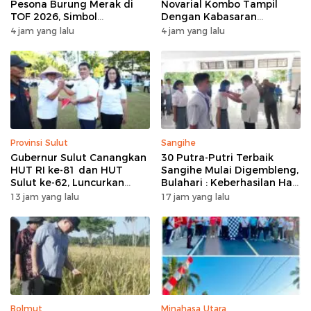
Pesona Burung Merak di
Novarial Kombo Tampil
TOF 2026, Simbol
Dengan Kabasaran
Keagungan Dan
Minahasa, Padukan Tugas
4 jam yang lalu
4 jam yang lalu
Kemakmuran
Dan Budaya
Provinsi Sulut
Sangihe
Gubernur Sulut Canangkan
30 Putra-Putri Terbaik
HUT RI ke-81 dan HUT
Sangihe Mulai Digembleng,
Sulut ke-62, Luncurkan
Bulahari : Keberhasilan Hari
Program Keringanan Pajak
Ini Bukan Garis Akhir Tapi
13 jam yang lalu
17 jam yang lalu
dan Penanaman 2.051 Bibit
Awal Dari Proses
Kelapa
Bolmut
Minahasa Utara