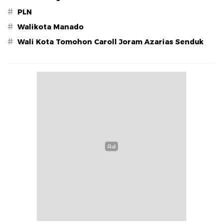
#
PLN
#
Walikota Manado
#
Wali Kota Tomohon Caroll Joram Azarias Senduk