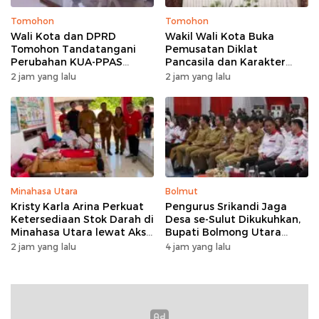
Tomohon
Tomohon
Wali Kota dan DPRD
Wakil Wali Kota Buka
Tomohon Tandatangani
Pemusatan Diklat
Perubahan KUA-PPAS
Pancasila dan Karakter
APBD 2026 untuk Respons
untuk 36 Calon Paskibraka
2 jam yang lalu
2 jam yang lalu
Dinamika Anggaran
Tomohon
Minahasa Utara
Bolmut
Kristy Karla Arina Perkuat
Pengurus Srikandi Jaga
Ketersediaan Stok Darah di
Desa se-Sulut Dikukuhkan,
Minahasa Utara lewat Aksi
Bupati Bolmong Utara
Donor Massal di Wori
Sampaikan Pesan ini
2 jam yang lalu
4 jam yang lalu