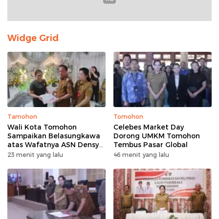
Widge Grid
Tamohon
Tomohon
Wali Kota Tomohon
Celebes Market Day
Sampaikan Belasungkawa
Dorong UMKM Tomohon
atas Wafatnya ASN Densy
Tembus Pasar Global
Mandagi
23 menit yang lalu
46 menit yang lalu