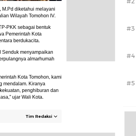
#2
 M.Pd diketahui melayani
lian Wilayah Tomohon IV.
 TP-PKK sebagai bentuk
#3
wa Pemerintah Kota
tara berdukacita.
ll Senduk menyampaikan
#4
berpulangnya almarhumah
merintah Kota Tomohon, kami
#5
ng mendalam. Kiranya
n kekuatan, penghiburan dan
a,” ujar Wali Kota.
Tim Redaksi