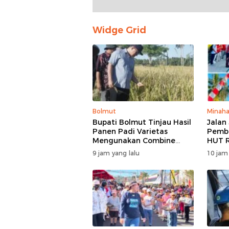
Widge Grid
Bolmut
Minaha
Bupati Bolmut Tinjau Hasil
Jalan
Panen Padi Varietas
Pembu
Mengunakan Combine
HUT R
Harvester
Barat
9 jam yang lalu
10 jam