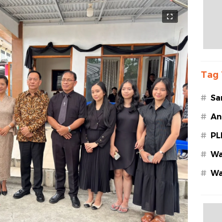
Tag 
#
Sa
#
An
#
PL
#
Wa
#
Wa
Az