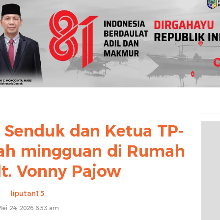
l Senduk dan Ketua TP-
dah mingguan di Rumah
t. Vonny Pajow
liputan15
ei 24, 2026 6:53 am