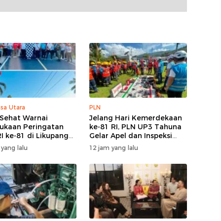
sa Utara
PLN
 Sehat Warnai
Jelang Hari Kemerdekaan
kaan Peringatan
ke-81 RI, PLN UP3 Tahuna
I ke-81 di Likupang
Gelar Apel dan Inspeksi
Peralatan Guna Pastikan
 yang lalu
12 jam yang lalu
Keandalan Listrik
Kepulauan Nusa Utara