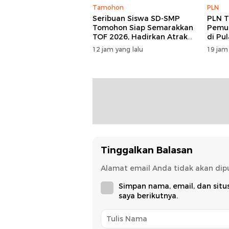
Tamohon
PLN
Seribuan Siswa SD-SMP
PLN T
Tomohon Siap Semarakkan
Pemul
TOF 2026, Hadirkan Atraksi
di Pu
Kolosal dan Harmoni Seni
12 jam yang lalu
19 jam
Budaya
Tinggalkan Balasan
Alamat email Anda tidak akan dipu
Simpan nama, email, dan sit
saya berikutnya.