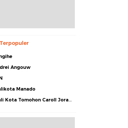
Terpopuler
ngihe
drei Angouw
N
likota Manado
li Kota Tomohon Caroll Joram
arias Senduk