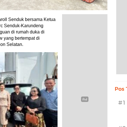
oll Senduk bersama Ketua
rc Senduk-Karundeng
guan di rumah duka di
w yang bertempat di
on Selatan.
Pos 
#1