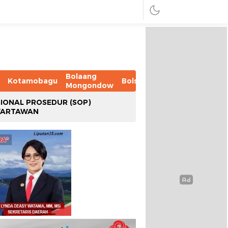
Bolaang
Kotamobagu
Bolsel
Bolmut
Boltim
B
Mongondow
IONAL PROSEDUR (SOP)
WARTAWAN