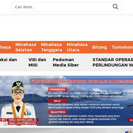
Minahasa
Minahasa
Minahasa
ahasa
Bitung
Tomohon
Selatan
Tenggara
Utara
aksi dan
VISI dan
Pedoman
STANDAR OPERAS
MISI
Media Siber
PERLINDUNGAN 