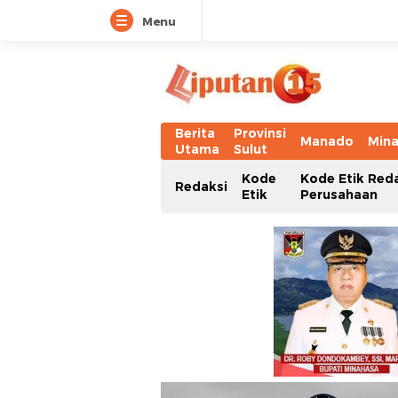
Menu
Berita
Provinsi
Manado
Min
Utama
Sulut
Kode
Kode Etik Red
Redaksi
Etik
Perusahaan