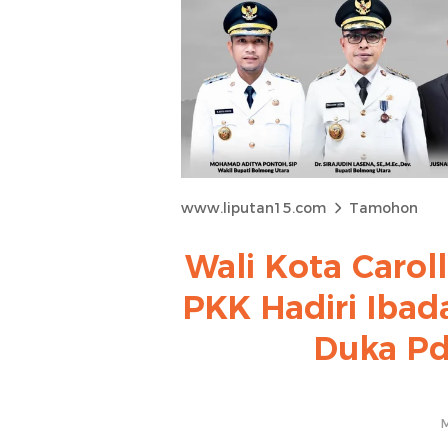
www.liputan15.com
Tamohon
Wali Kota Carol
PKK Hadiri Iba
Duka Pd
M