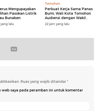
Tomohon
erus Mengupayakan
Perkuat Kerja Sama Panas
ihan Pasokan Listrik
Bumi, Wali Kota Tomohon
lau Bunaken
Audiensi dengan Wakil
Dubes Selandia Baru
 yang lalu
22 jam yang lalu
blikasikan.
Ruas yang wajib ditandai
*
us web saya pada peramban ini untuk komentar