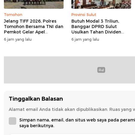
Tomohon
Provinsi Sulut
Jelang TIFF 2026, Polres
Butuh Modal 3 Triliun,
Tomohon Bersama TNI dan
Banggar DPRD Sulut
Pemkot Gelar Apel
Usulkan Tahan Dividen
Kesiapan Pengamanan
Rp79 Miliar untuk Perkuat
6 jam yang lalu
6 jam yang lalu
Modal
Tinggalkan Balasan
Alamat email Anda tidak akan dipublikasikan.
Ruas yang 
Simpan nama, email, dan situs web saya pada peram
saya berikutnya.