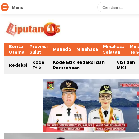
Menu
Berita
Provinsi
Minahasa
Min
Manado
Minahasa
Utama
Sulut
Selatan
Ten
Kode
Kode Etik Redaksi dan
VISI dan
Redaksi
Etik
Perusahaan
MISI