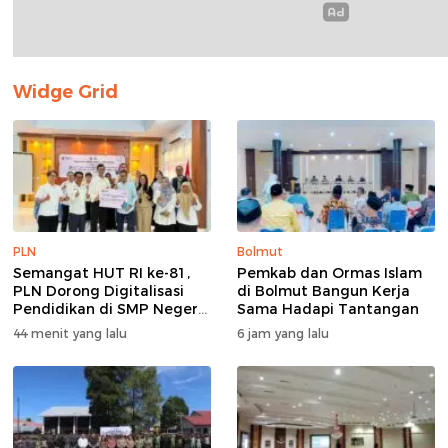
Widge Grid
PLN
Bolmut
Semangat HUT RI ke-81,
Pemkab dan Ormas Islam
PLN Dorong Digitalisasi
di Bolmut Bangun Kerja
Pendidikan di SMP Negeri
Sama Hadapi Tantangan
1 Palu Lewat Program
44 menit yang lalu
6 jam yang lalu
TJSL