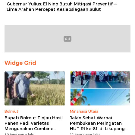
Gubernur Yulius: El Nino Butuh Mitigasi Preventif —
Lima Arahan Percepat Kesiapsiagaan Sulut
Widge Grid
Bolmut
Minahasa Utara
Bupati Bolmut Tinjau Hasil
Jalan Sehat Warnai
Panen Padi Varietas
Pembukaan Peringatan
Mengunakan Combine
HUT RI ke-81 di Likupang
Harvester
Barat
10 jam yang lalu
11 jam yang lalu