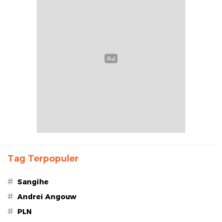
Tag Terpopuler
#
Sangihe
#
Andrei Angouw
#
PLN