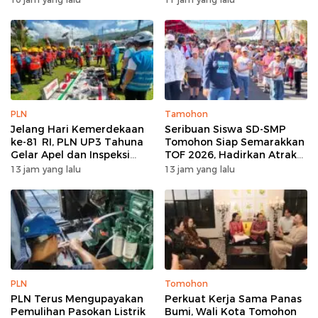
PLN
Tamohon
Jelang Hari Kemerdekaan
Seribuan Siswa SD-SMP
ke-81 RI, PLN UP3 Tahuna
Tomohon Siap Semarakkan
Gelar Apel dan Inspeksi
TOF 2026, Hadirkan Atraksi
Peralatan Guna Pastikan
Kolosal dan Harmoni Seni
13 jam yang lalu
13 jam yang lalu
Keandalan Listrik
Budaya
Kepulauan Nusa Utara
PLN
Tomohon
PLN Terus Mengupayakan
Perkuat Kerja Sama Panas
Pemulihan Pasokan Listrik
Bumi, Wali Kota Tomohon