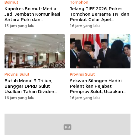
Bolmut
Tomohon
Kapolres Bolmut: Media
Jelang TIFF 2026, Polres
Jadi Jembatn Komunikasi
Tomohon Bersama TNI dan
Antara Polri dan
Pemkot Gelar Apel
Masyarakat
Kesiapan Pengamanan
15 jam yang lalu
16 jam yang lalu
Provinsi Sulut
Provinsi Sulut
Butuh Modal 3 Triliun,
Sekwan Silangen Hadiri
Banggar DPRD Sulut
Pelantikan Pejabat
Usulkan Tahan Dividen
Pemprov Sulut, Ucapkan
Rp79 Miliar untuk Perkuat
Selamat kepada Jahja
16 jam yang lalu
16 jam yang lalu
Modal
Rondonuwu