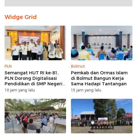
Widge Grid
PLN
Bolmut
Semangat HUT RI ke-81,
Pemkab dan Ormas Islam
PLN Dorong Digitalisasi
di Bolmut Bangun Kerja
Pendidikan di SMP Negeri
Sama Hadapi Tantangan
1 Palu Lewat Program TJSL
10 jam yang lalu
15 jam yang lalu